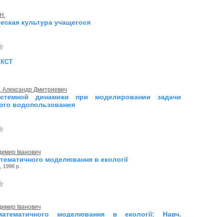
Н.
еская культура учащегося
екст
, Александр Дмитриевич
стемной динамики при моделировании задачи
ого водопользования
димир Іванович
тематичного моделювання в екології
, 1998 р.
димир Іванович
атематичного моделювання в екології: Навч.