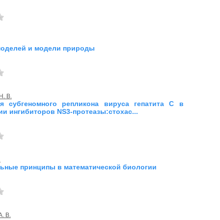
оделей и модели природы
.
Н. В.
ия субгеномного репликона вируса гепатита С в
ии ингибиторов NS3-протеазы:стохас...
.
ьные принципы в математической биологии
. В.