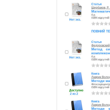
Статья
Щербаков, Р. 
Математич
б.р.
ISBN відсутній
Нет экз.
повний т
Статья
Федоровский
Метод си
комплексн
б.р.
Нет экз.
ISBN відсутній
Книга
Лаврик Воло
Методи ма
Фітосоціоцентр
ISBN відсутній
Доступно
2 из 2
Книга
Лаврик Воло
Методи м