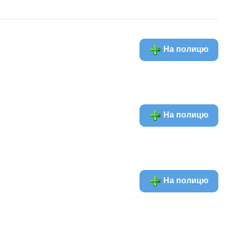
На полицю
На полицю
На полицю