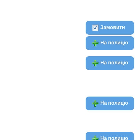
Замовити
На полицю
На полицю
На полицю
На полицю