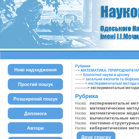
Рубрики
Нові надходження
-->
МАТЕМАТИКА. ПРИРОДНИЧІ Н
---->
Біологічні науки в цілому
------>
загальна екологія та біорізн
-------->
експериментальні методи в
Простий пошук
----------> експериментальні метод
Рубрика
Розширений пошук
експериментальні мет
Назва:
математические мет
Назва:
математическое мод
Допомога
Назва:
вычислительные мето
Назва:
системно-структурны
Назва:
Автори
кибернетические мет
Назва:
Друк списку