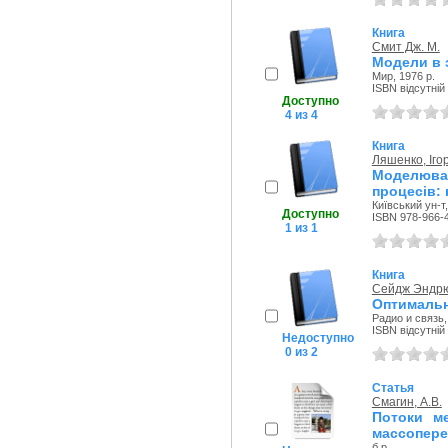
Книга
Смит Дж. М.
Модели в 
Мир, 1976 р.
ISBN відсутній
Доступно
4 из 4
Книга
Ляшенко, Іго
Моделюва
процесів: 
Київський ун-т,
Доступно
ISBN 978-966-
1 из 1
Книга
Сейдж Эндрю
Оптимальн
Радио и связь,
ISBN відсутній
Недоступно
0 из 2
Статья
Смагин, А.В.
Потоки м
массопере
б.р.