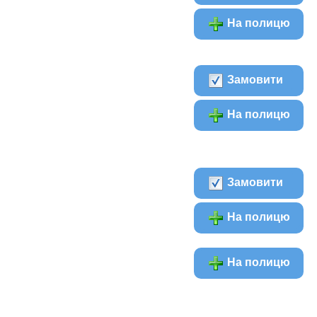
На полицю
Замовити
На полицю
Замовити
На полицю
На полицю