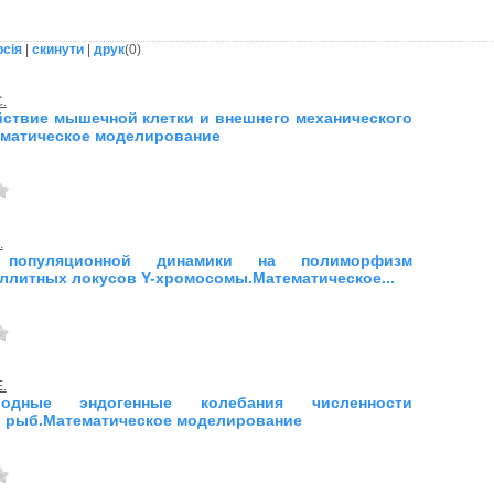
рсія
|
скинути
|
друк
(
0
)
.
ствие мышечной клетки и внешнего механического
ематическое моделирование
.
 популяционной динамики на полиморфизм
ллитных локусов Y-хромосомы.Математическое...
.
риодные эндогенные колебания численности
 рыб.Математическое моделирование