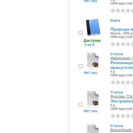
Нет экз.
ISBN відсутній
Книга
Природа м
Мысль, 1986 р
ISBN відсутній
Доступно
5 из 5
Статья
Иванисенко, 
Репликац
присутств
б.р.
Нет экз.
ISBN відсутній
Статья
Фурсова, П.В
Экстремал
б.р.
ISBN відсутній
Нет экз.
Статья
Вершубский А