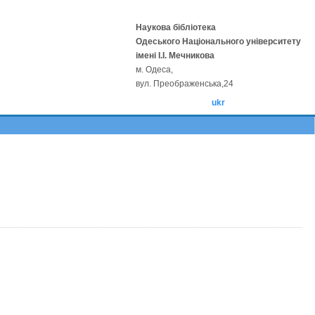
Наукова бібліотека
Одеського Національного університету
імені І.І. Мечникова
м. Одеса,
вул. Преображенська,24
ukr