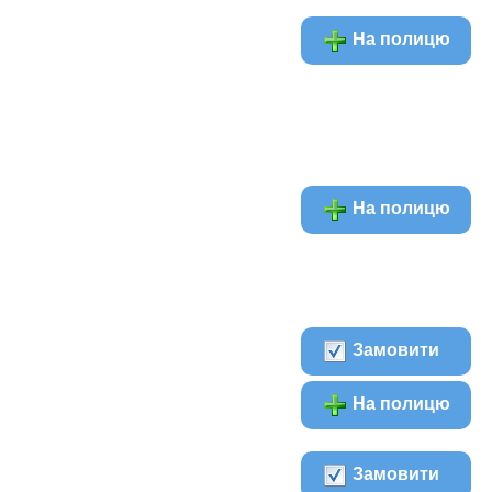
На полицю
На полицю
Замовити
На полицю
Замовити