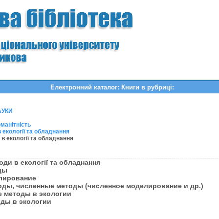
Електронний каталог: Книги в рубриці:
АУКИ
оманітність
 екології та обладнання
и в екології та обладнання
оди в екології та обладнання
оды
елирование
ды, численные методы (численное моделирование и др.)
е методы в экологии
оды в экологии