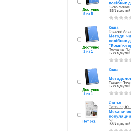
посібник дл
Києво-Могилянс
Доступно
ISBN відсутній
5 из 5
Книга
Гладкий Анат
Методи чи
посібник д
"Комп'юте
Доступно
Періодика, Полі
1 из 1
ISBN відсутній
Книга
Методолог
Таврия - Плюс,
ISBN відсутній
Доступно
1 из 1
Статья
Тютюнов, Ю. 
Механиче
популяции
б.р.
Нет экз.
ISBN відсутній