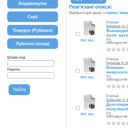
Видавництва
Пов’язані описи:
Відібрати для друку:
сторінку
|
інве
Серії
Статья
Бирюков, Н. С
Тезаурус (Рубрики)
Взаимодей
поля: мат
б.р.
Нет экз.
ISBN відсутній
Публічні полиці
Штрих-код
Статья
Нуриева Н. И
Влияние
Пароль
микросате
б.р.
Нет экз.
ISBN відсутній
Статья
Бобырев, А. Е
Долгопе
популяций
б.р.
Нет экз.
ISBN відсутній