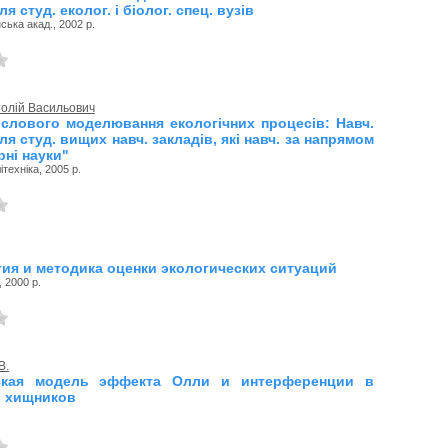
я студ. еколог. і біолог. спец. вузів
ька акад., 2002 р.
олій Васильович
слового моделювання екологічних процесів: Навч.
ля студ. вищих навч. закладів, які навч. за напрямом
рні науки"
техніка, 2005 р.
ия и методика оценки экологических ситуаций
 2000 р.
В.
ская модель эффекта Олли и интерференции в
 хищников