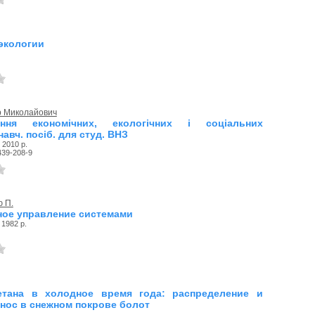
экологии
р Миколайович
ння економічних, екологічних і соціальних
навч. посіб. для студ. ВНЗ
 2010 р.
439-208-9
 П.
ое управление системами
 1982 р.
етана в холодное время года: распределение и
нос в снежном покрове болот