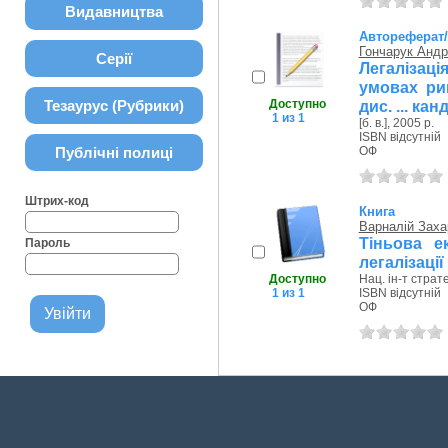
Видавництва
Автореферат
Гончарук Андр
Серії
Легалізац
умовах ри
Тезаурус (Рубрики)
Доступно
дис. ... кан
1 из 1
[б. в.], 2005 р.
ISBN відсутній
Публічні полиці
ОФ
Штрих-код
Книга
Варналій Заха
Тіньова е
Пароль
легалізації
Доступно
Нац. ін-т страт
1 из 1
ISBN відсутній
ОФ