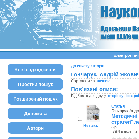
Електронний
До списку авторів
Нові надходження
Гончарук, Андрій Якови
Сортувати за:
назвою
Простий пошук
Пов’язані описи:
Відібрати для друку:
сторінку
|
інверс
Розширений пошук
Статья
Гончарук Андр
Допомога
Методичн
стратегії л
Нет экз.
б.р.
Автори
ISBN відсутній