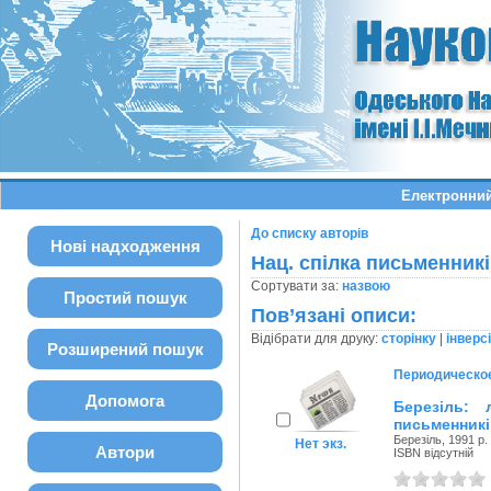
Електронний
До списку авторів
Нові надходження
Нац. спілка письменникі
Сортувати за:
назвою
Простий пошук
Пов’язані описи:
Відібрати для друку:
сторінку
|
інверс
Розширений пошук
Периодическо
Допомога
Березіль: 
письменникі
Березіль, 1991 р.
Нет экз.
Автори
ISBN відсутній