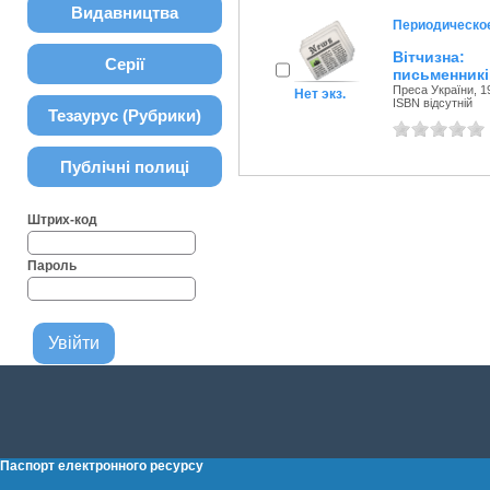
Видавництва
Периодическо
Вітчизна:
Серії
письменникі
Преса України, 1
Нет экз.
ISBN відсутній
Тезаурус (Рубрики)
Публічні полиці
Штрих-код
Пароль
Паспорт електронного ресурсу