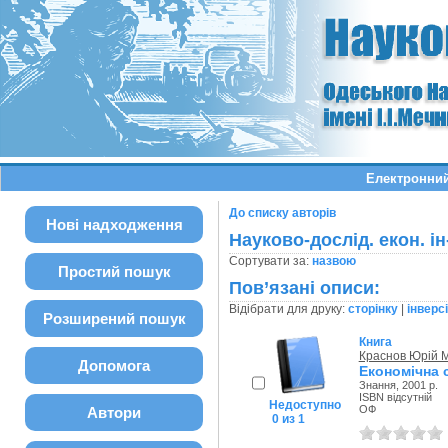
Електронний
До списку авторів
Нові надходження
Науково-дослід. екон. ін
Сортувати за:
назвою
Простий пошук
Пов’язані описи:
Відібрати для друку:
сторінку
|
інверс
Розширений пошук
Книга
Краснов Юрій 
Допомога
Економічна 
Знання, 2001 р.
ISBN відсутній
Недоступно
ОФ
Автори
0 из 1