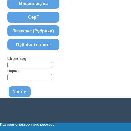
Видавництва
Серії
Тезаурус (Рубрики)
Публічні полиці
Штрих-код
Пароль
Паспорт електронного ресурсу