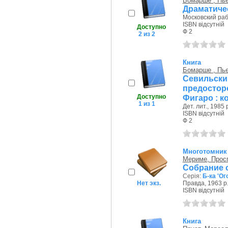
Бомарше , Пье
Драматиче
Московский раб
ISBN відсутній
Доступно
Ф 2
2 из 2
Книга
Бомарше , Пье
Севиль
предосто
Доступно
Фигаро : к
1 из 1
Дет. лит., 1985 
ISBN відсутній
Ф 2
Многотомник
Мериме, Прос
Собрание с
Серія:
Б-ка 'Ог
Нет экз.
Правда, 1963 р
ISBN відсутній
Книга