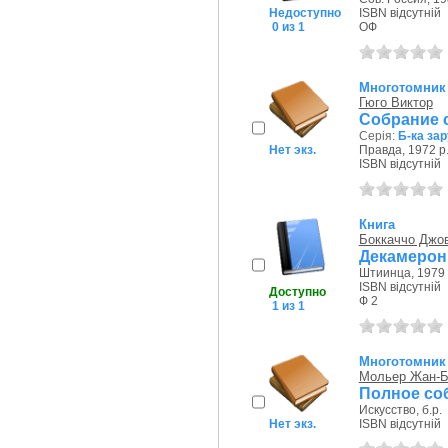
Недоступно
ISBN відсутній
0 из 1
ОФ
Многотомник
Гюго Виктор
Собрание 
Серія:
Б-ка за
Нет экз.
Правда, 1972 р
ISBN відсутній
Книга
Боккаччо Джо
Декамерон
Штиинца, 1979 
ISBN відсутній
Доступно
Ф 2
1 из 1
Многотомник
Мольер Жан-Б
Полное соб
Искусство, б.р.
Нет экз.
ISBN відсутній