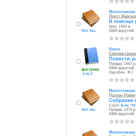
Многотомник
Пруст Марсел
В поисках
Крус, 1992 р.
Нет экз.
ISBN відсутній
Книга
Сергеев-Ценск
Повести, 
Правда, 1987 р
ISBN відсутній
Доступно
Худ.абон., Ф 2
2 из 2
Многотомник
Роллан Ромен
Собрание с
Серія:
Б-ка "О
Нет экз.
Правда, 1974 р
ISBN відсутній
Многотомник