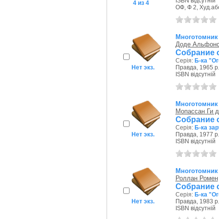
ISBN відсутній
4 из 4
ОФ, Ф 2, Худ.аб
Многотомник
Доде Альфон
Собрание с
Серія:
Б-ка "О
Нет экз.
Правда, 1965 р
ISBN відсутній
Многотомник
Мопассан Ги д
Собрание 
Серія:
Б-ка за
Нет экз.
Правда, 1977 р
ISBN відсутній
Многотомник
Роллан Ромен
Собрание с
Серія:
Б-ка "О
Нет экз.
Правда, 1983 р
ISBN відсутній