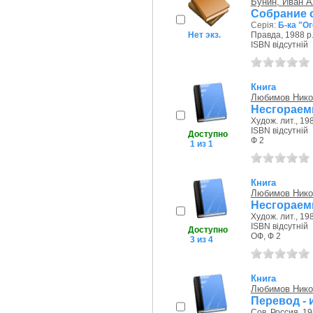
Бунин, Иван А
Собрание с
Серія:
Б-ка "О
Нет экз.
Правда, 1988 р
ISBN відсутній
Книга
Любимов Нико
Несгораем
Худож. лит., 198
ISBN відсутній
Доступно
Ф 2
1 из 1
Книга
Любимов Нико
Несгораем
Худож. лит., 198
ISBN відсутній
Доступно
ОФ, Ф 2
3 из 4
Книга
Любимов Нико
Перевод - 
Сов. Россия, 19