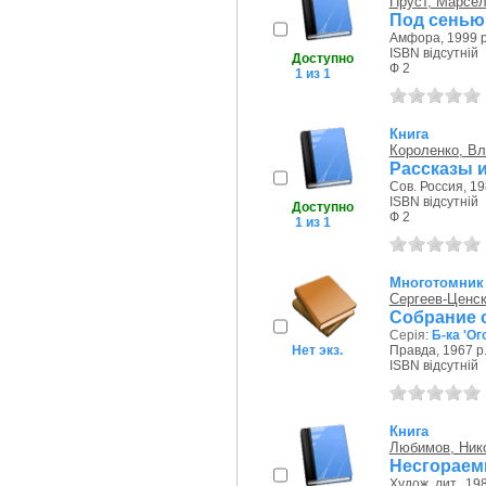
Пруст, Марсе
Под сенью
Амфора, 1999 р
ISBN відсутній
Доступно
Ф 2
1 из 1
Книга
Короленко, В
Рассказы и
Сов. Россия, 19
ISBN відсутній
Доступно
Ф 2
1 из 1
Многотомник
Сергеев-Ценск
Собрание с
Серія:
Б-ка 'Ог
Нет экз.
Правда, 1967 р
ISBN відсутній
Книга
Любимов, Ник
Несгораем
Худож. лит., 198