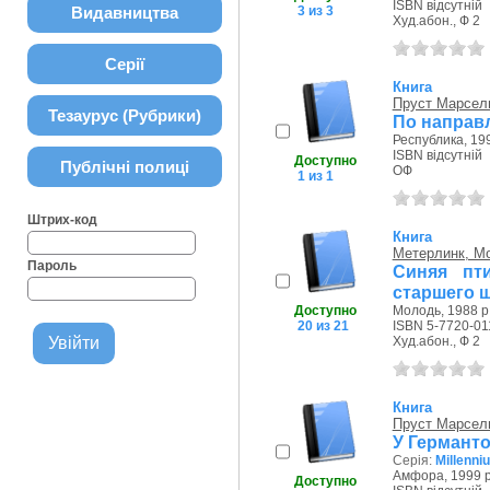
ISBN відсутній
Видавництва
3 из 3
Худ.абон., Ф 2
Серії
Книга
Пруст Марсел
Тезаурус (Рубрики)
По направ
Республика, 199
ISBN відсутній
Доступно
Публічні полиці
ОФ
1 из 1
Штрих-код
Книга
Метерлинк, М
Пароль
Синяя пт
старшего 
Доступно
Молодь, 1988 р
20 из 21
ISBN 5-7720-01
Худ.абон., Ф 2
Книга
Пруст Марсел
У Германт
Серія:
Millenn
Амфора, 1999 р
Доступно