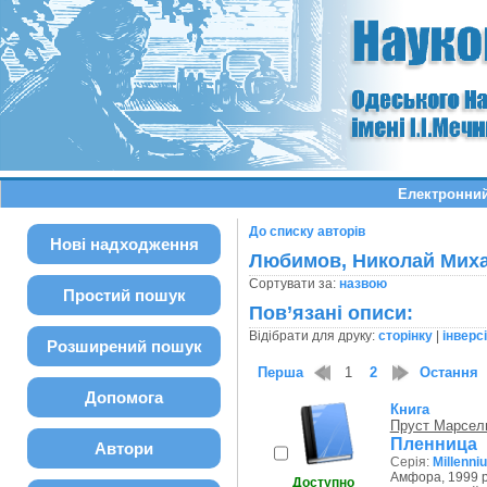
Електронний
До списку авторів
Нові надходження
Любимов, Николай Мих
Сортувати за:
назвою
Простий пошук
Пов’язані описи:
Відібрати для друку:
сторінку
|
інверс
Розширений пошук
Перша
1
2
Остання
Допомога
Книга
Пруст Марсел
Пленница
Автори
Серія:
Millenn
Амфора, 1999 р
Доступно