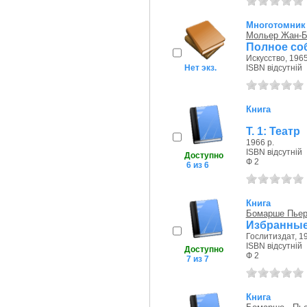
Многотомник
Мольер Жан-Б
Полное со
Искусство, 1965
Нет экз.
ISBN відсутній
Книга
Т. 1: Театр
1966 р.
ISBN відсутній
Доступно
Ф 2
6 из 6
Книга
Бомарше Пьер
Избранные
Гослитиздат, 19
ISBN відсутній
Доступно
Ф 2
7 из 7
Книга