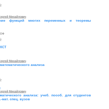
Сергей Михайлович
ение функций многих переменных и теоремы
, ОФ
екст
Сергей Михайлович
математического анализа
к
Сергей Михайлович
матического анализа: учеб. пособ. для студентов
.-мат. спец. вузов