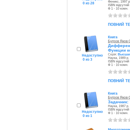
Феникс, 1997 р
0 из 28
ISBN відсутній
Ф 1 - 10 комн.
повний т
Книга
Бугров Яков
Дифферен
Функции к
Серія:
Высшая
Недоступно
Наука, 1989 р.
0 из 3
ISBN відсутній
Ф 1 - 10 комн.
повний т
Книга
Бугров Яков
Задачник: 
Наука, 1987 р.
ISBN відсутній
Недоступно
Ф 1 - 10 комн.
0 из 1
Многотомни