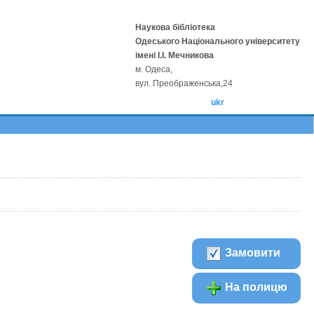
Наукова бібліотека
Одеського Національного університету
імені І.І. Мечникова
м. Одеса,
вул. Преображенська,24
ukr
Замовити
На полицю