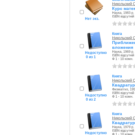
Никольский 
Курс матем
Наука, 1983 р.
ISBN відсутній
Нет экз.
Книга
Никольский 
Приближ
вложения
Наука, 1969 р.
Недоступно
ISBN відсутній
0 из 1
Ф 1 - 10 комн.
Книга
Никольский 
Квадрату
Физматгиз, 195
ISBN відсутній
Недоступно
Ф 1 - 10 комн.
0 из 2
Книга
Никольский 
Квадрату
Наука, 1979 р.
ISBN відсутній
Недоступно
Ф 1 - 10 комн.