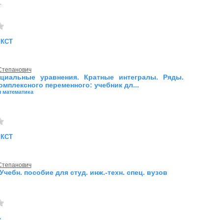
.
екст
 Степанович
циальные уравнения. Кратные интегралы. Ряды.
омплексного переменного: учебник дл...
 математика
екст
 Степанович
Учебн. пособие для студ. инж.-техн. спец. вузов
к