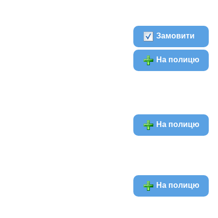
Замовити
На полицю
На полицю
На полицю