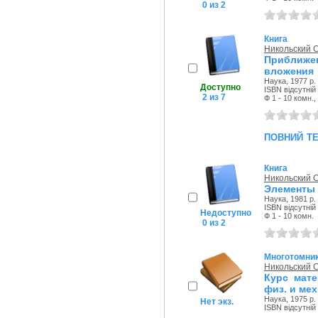
0 из 2
Книга
Никольский 
Приближ
вложения
Наука, 1977 р.
Доступно
ISBN відсутній
2 из 7
Ф 1 - 10 комн.
повний т
Книга
Никольский 
Элементы 
Наука, 1981 р.
ISBN відсутній
Недоступно
Ф 1 - 10 комн.
0 из 2
Многотомни
Никольский 
Курс мате
физ. и мех
Наука, 1975 р.
Нет экз.
ISBN відсутній