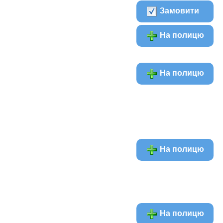
Замовити
На полицю
На полицю
На полицю
На полицю