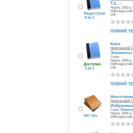
Т.2.. : .
Наука, 1983 р.
ISBN відсутній
Недоступно
ОФ
0 из 1
повний т
Книга
Никольский 
Элементы 
Серія:
Наука, 1989 р.
Доступно
ISBN відсутній
ОФ
1 из 1
повний т
Многотомни
Никольский 
Избранные
Серія:
Памятни
Наука, 2006 р.
Нет экз.
ISBN відсутній