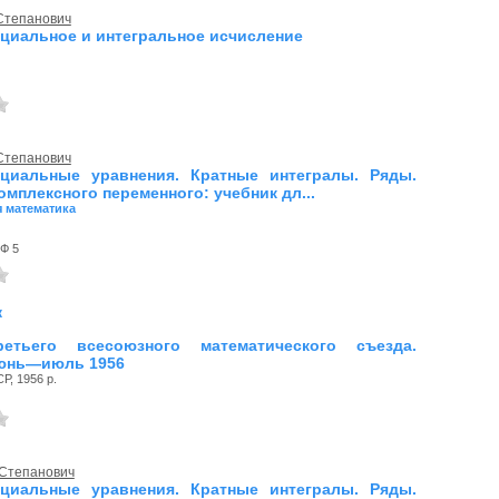
 Степанович
иальное и интегральное исчисление
 Степанович
циальные уравнения. Кратные интегралы. Ряды.
омплексного переменного: учебник дл...
 математика
 Ф 5
к
етьего всесоюзного математического съезда.
июнь—июль 1956
Р, 1956 р.
 Степанович
циальные уравнения. Кратные интегралы. Ряды.