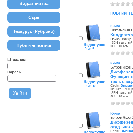
Видавництва
повний т
Серії
Книга
Никольский 
Тезаурус (Рубрики)
Квадрату
Наука, 1988 р.
ISBN відсутній
Публічні полиці
Недоступно
Ф 1 - 10 комн.
0 из 5
Штрих-код
Книга
Бугров Яков
Дифферен
Пароль
Функции к
техн. спец
Недоступно
Серія:
Высшая
0 из 18
Феникс, 1997 р
ISBN відсутній
Ф 1 - 10 комн.
Книга
Бугров Яков
Дифференц
студ. инж.
Серія:
Высшая
Недоступно