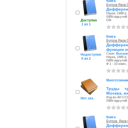
Книга
Бугров Яков
Дифференц
Наука, 1988 р.
ISBN відсутній
Доступно
ОФ
1 из 1
Книга
Бугров Яков
Дифферен
функции к
Серія:
Высшая
Недоступно
Наука, 1985 р.
0 из 2
ISBN відсутній
Ф 1 - 10 комн.,
Многотомни
Труды тр
Москва, 
Изд-во АН ССС
Нет экз.
ISBN відсутній
Книга
Бугров, Яков
Дифферен