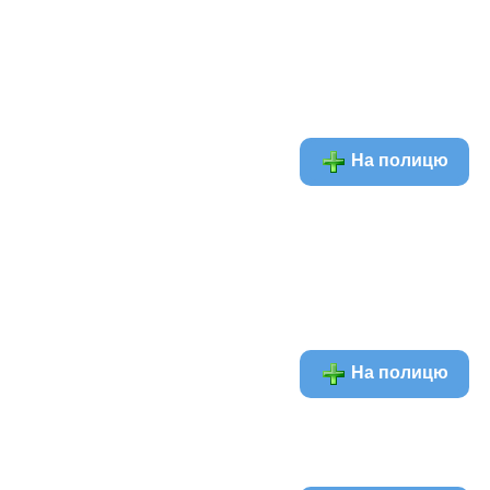
На полицю
На полицю