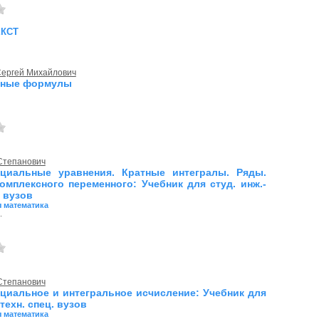
екст
Сергей Михайлович
рные формулы
 Степанович
циальные уравнения. Кратные интегралы. Ряды.
омплексного переменного: Учебник для студ. инж.-
. вузов
 математика
.
 Степанович
иальное и интегральное исчисление: Учебник для
-техн. спец. вузов
 математика