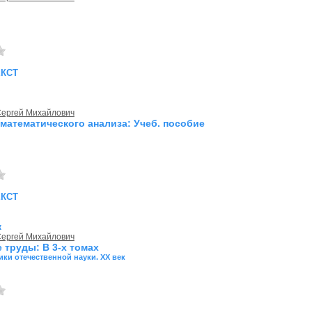
екст
Сергей Михайлович
математического анализа: Учеб. пособие
екст
к
Сергей Михайлович
 труды: В 3-х томах
ки отечественной науки. ХХ век