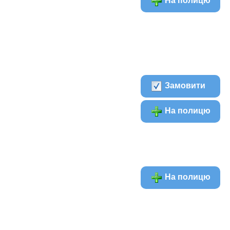
На полицю
Замовити
На полицю
На полицю