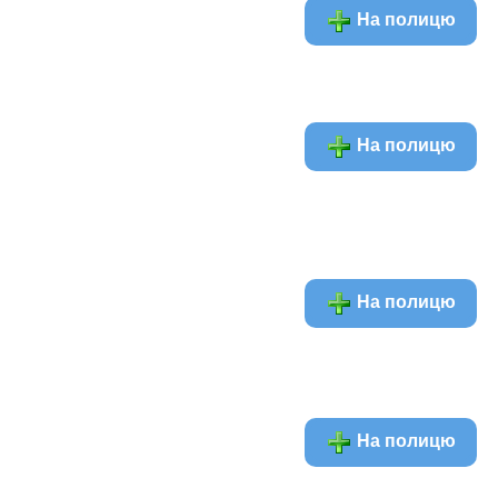
На полицю
На полицю
На полицю
На полицю