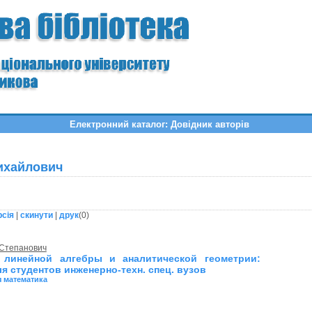
Електронний каталог: Довідник авторів
ихайлович
рсія
|
скинути
|
друк
(
0
)
 Степанович
 линейной алгебры и аналитической геометрии:
я студентов инженерно-техн. спец. вузов
 математика