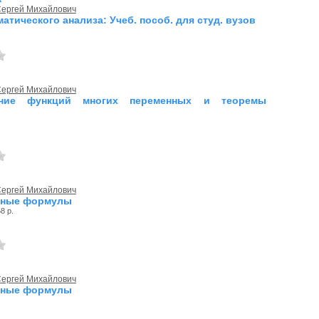
Сергей Михайлович
атического анализа: Учеб. пособ. для студ. вузов
Сергей Михайлович
ение функций многих переменных и теоремы
Сергей Михайлович
рные формулы
8 р.
Сергей Михайлович
рные формулы