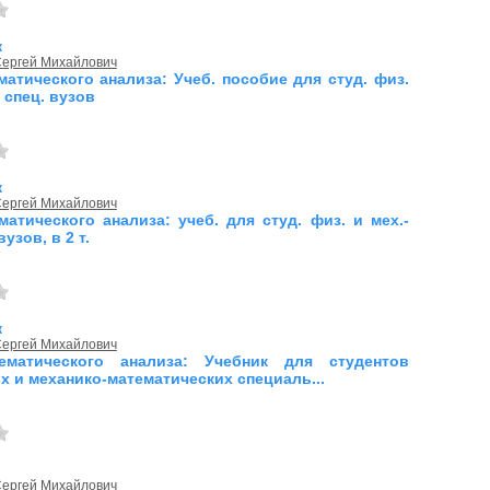
к
Сергей Михайлович
матического анализа: Учеб. пособие для студ. физ.
. спец. вузов
к
Сергей Михайлович
матического анализа: учеб. для студ. физ. и мех.-
вузов, в 2 т.
к
Сергей Михайлович
ематического анализа: Учебник для студентов
х и механико-математических специаль...
Сергей Михайлович