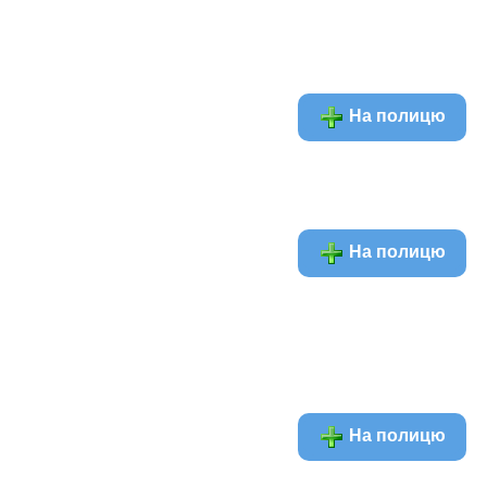
На полицю
На полицю
На полицю