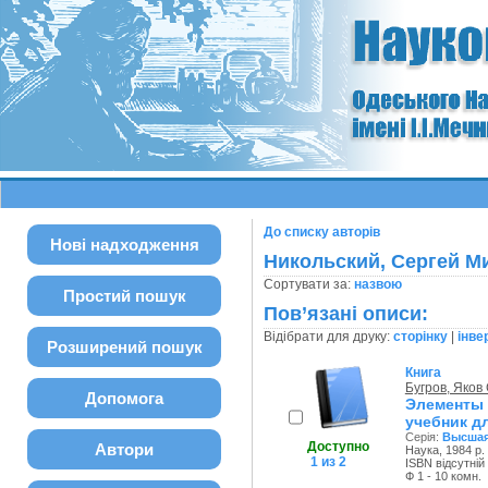
До списку авторів
Нові надходження
Никольский, Сергей М
Сортувати за:
назвою
Простий пошук
Пов’язані описи:
Відібрати для друку:
сторінку
|
інве
Розширений пошук
Книга
Бугров, Яков
Допомога
Элементы
учебник дл
Серія:
Высшая
Доступно
Автори
Наука, 1984 р.
1 из 2
ISBN відсутній
Ф 1 - 10 комн.