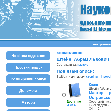
Електронний
До списку авторів
Нові надходження
Штейн, Абрам Львович
Сортувати за:
назвою
Простий пошук
Пов’язані описи:
Відібрати для друку:
сторінку
|
інверс
Розширений пошук
Книга
Штейн Абрам 
Допомога
Мастер 
Островско
Доступно
Советский писа
Автори
4 из 4
ISBN відсутній
ОФ, Ф 2