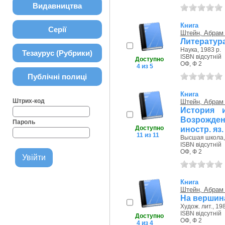
Видавництва
Книга
Серії
Штейн, Абрам
Литература
Наука, 1983 р.
Тезаурус (Рубрики)
ISBN відсутній
Доступно
ОФ, Ф 2
4 из 5
Публічні полиці
Книга
Штрих-код
Штейн, Абрам
История 
Возрождени
Пароль
Доступно
иностр. яз.
11 из 11
Высшая школа, 
ISBN відсутній
ОФ, Ф 2
Книга
Штейн, Абрам
На вершин
Худож. лит., 198
ISBN відсутній
Доступно
ОФ, Ф 2
4 из 4