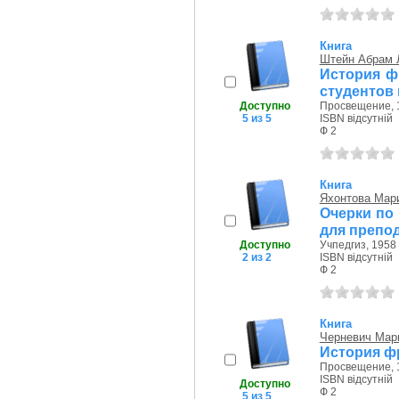
Книга
Штейн Абрам 
История ф
студентов 
Доступно
Просвещение, 1
5 из 5
ISBN відсутній
Ф 2
Книга
Яхонтова Мар
Очерки по
для препод
Доступно
Учпедгиз, 1958 
2 из 2
ISBN відсутній
Ф 2
Книга
Черневич Мар
История ф
Просвещение, 1
ISBN відсутній
Доступно
Ф 2
5 из 5