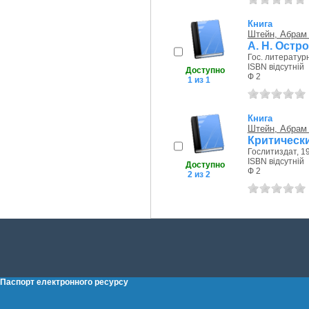
Книга
Штейн, Абрам
А. Н. Остр
Гос. литератур
ISBN відсутній
Доступно
Ф 2
1 из 1
Книга
Штейн, Абрам
Критически
Гослитиздат, 19
ISBN відсутній
Доступно
Ф 2
2 из 2
Паспорт електронного ресурсу