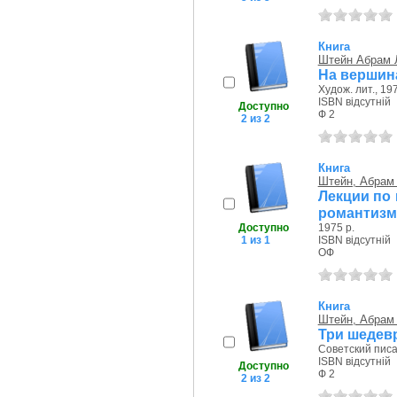
Книга
Штейн Абрам 
На вершин
Худож. лит., 197
ISBN відсутній
Доступно
Ф 2
2 из 2
Книга
Штейн, Абрам
Лекции по
романтизм
Доступно
1975 р.
1 из 1
ISBN відсутній
ОФ
Книга
Штейн, Абрам
Три шедевр
Советский писа
ISBN відсутній
Доступно
Ф 2
2 из 2