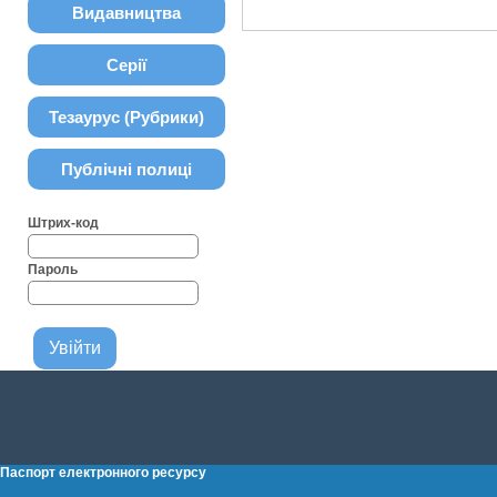
Видавництва
Серії
Тезаурус (Рубрики)
Публічні полиці
Штрих-код
Пароль
Паспорт електронного ресурсу