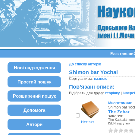
Електронний
До списку авторів
Нові надходження
Shimon bar Yochai
Сортувати за:
назвою
Простий пошук
Пов’язані описи:
Відібрати для друку:
сторінку
|
інверс
Розширений пошук
Многотомник
Shimon bar Yoc
Допомога
The Zohar
ספר הזוהר
The Kabbalah centr
Нет экз.
ISBN відсутній
Автори