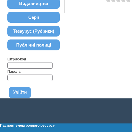
Видавництва
Серії
Тезаурус (Рубрики)
Публічні полиці
Штрих-код
Пароль
Паспорт електронного ресурсу