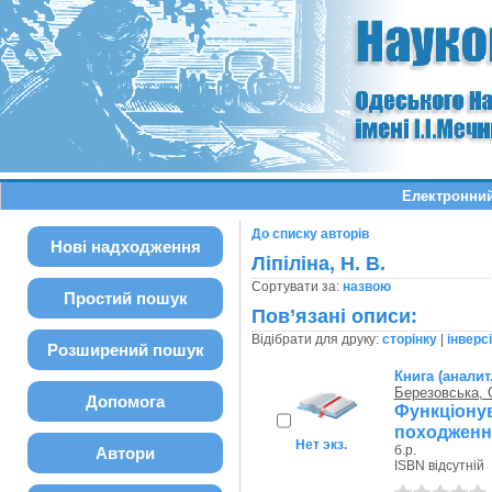
Електронний
До списку авторів
Нові надходження
Ліпіліна, Н. В.
Сортувати за:
назвою
Простий пошук
Пов’язані описи:
Відібрати для друку:
сторінку
|
інверс
Розширений пошук
Книга (аналит
Березовська, 
Допомога
Функціо
походженн
Нет экз.
б.р.
Автори
ISBN відсутній