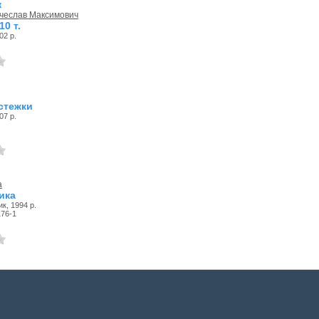
к
ячеслав Максимович
10 т.
02 р.
 стежки
07 р.
а
ика
к, 1994 р.
176-1