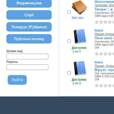
Многотомни
Видавництва
Чорновіл, В'
Твори: : в 
Смолоскип, 20
Серії
ISBN відсутній
Нет экз.
Тезаурус (Рубрики)
Книга
Пашко Атена
Лезо моєї
Публічні полиці
Смолоскип, 20
ISBN відсутній
Доступно
ОФ
Штрих-код
1 из 1
Пароль
Книга
Пашко, Атен
Вірую: лір
Укр. письменни
ISBN 5-333-01
Доступно
ОФ
2 из 2