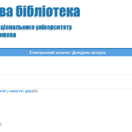
Електронний каталог: Довідник авторів
рсія
|
скинути
|
друк
(
0
)