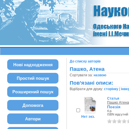
До списку авторів
Нові надходження
Пашко, Атена
Сортувати за:
назвою
Простий пошук
Пов’язані описи:
Відібрати для друку:
сторінку
|
інве
Розширений пошук
Статья
Пашко Атена
Допомога
Поезія
б.р.
ISBN відсутній
Нет экз.
Автори