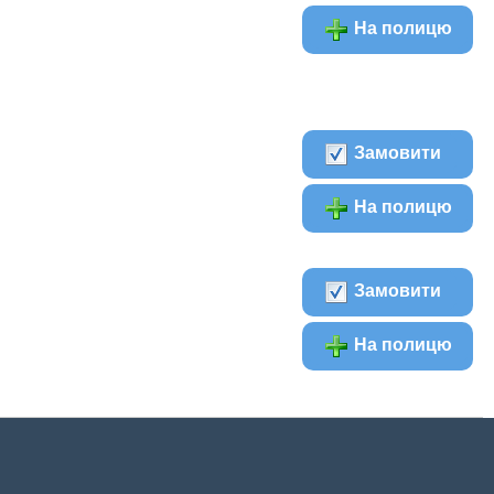
На полицю
Замовити
На полицю
Замовити
На полицю