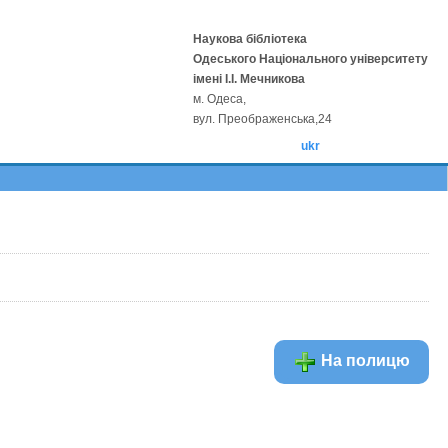
Наукова бібліотека
Одеського Національного університету
імені І.І. Мечникова
м. Одеса,
вул. Преображенська,24
ukr
На полицю