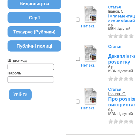
Видавництва
Статья
Іванов, С.
Імплементац
Серії
економічний
б.р.
Нет экз.
ISBN відсутній
Тезаурус (Рубрики)
Публічні полиці
Статья
Декаплінг
Штрих-код
розвитку
Нет экз.
б.р.
ISBN відсутній
Пароль
Статья
Іванов, С.
Про розпіз
використа
Нет экз.
б.р.
ISBN відсутній