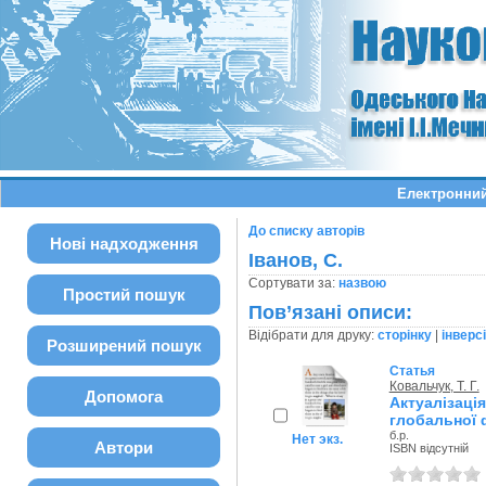
Електронний
До списку авторів
Нові надходження
Іванов, С.
Сортувати за:
назвою
Простий пошук
Пов’язані описи:
Відібрати для друку:
сторінку
|
інверс
Розширений пошук
Статья
Ковальчук, Т. Г.
Допомога
Актуалізаці
глобальної 
б.р.
Нет экз.
Автори
ISBN відсутній