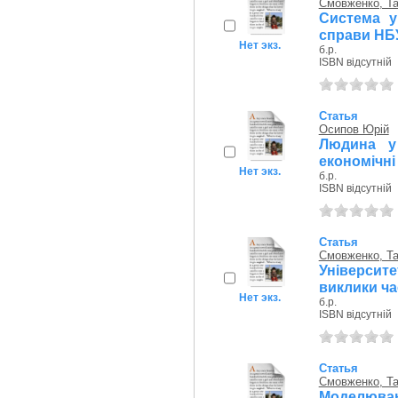
Смовженко, Та
Система у
справи НБУ
Нет экз.
б.р.
ISBN відсутній
Статья
Осипов Юрій
Людина у 
економічні
Нет экз.
б.р.
ISBN відсутній
Статья
Смовженко, Та
Університ
виклики ча
Нет экз.
б.р.
ISBN відсутній
Статья
Смовженко, Та
Моделюван