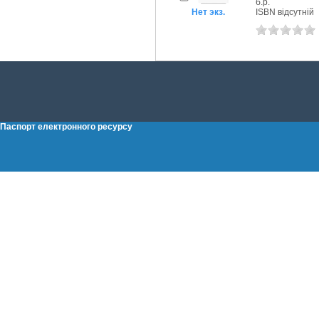
б.р.
Нет экз.
ISBN відсутній
Паспорт електронного ресурсу