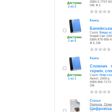
ISBN 5-7707-83
Доступно
ОФ, Ф 2
2 из 2
Книга
Банківська
Серія:
Вища осв
Новий Світ-2000
Доступно
ISBN 978-966-4
1 из 5
Ф 4, ОФ
Книга
Словник б
термін. сл
Доступно
Серія:
Нові сл
1 из 1
Аконіт, 2000 р.
ISBN 966-7173-
ОФ
Статья
Гордєєв, Оле
Цифровізац