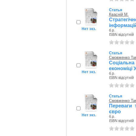
Статья
Квасній М.
Стратегіч
інформаці
Нет экз.
б.р.
ISBN відсутній
Статья
Смовженко Та
Соціальна 
економіці 
Нет экз.
б.р.
ISBN відсутній
Статья
Смовженко Та
Переваги 
євро
Нет экз.
б.р.
ISBN відсутній