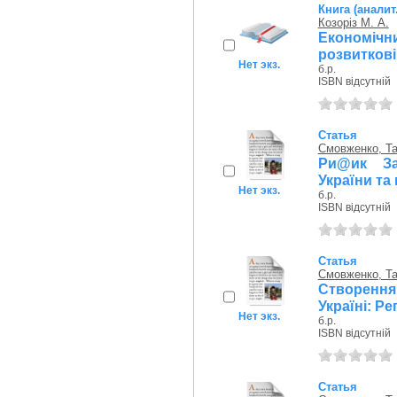
Книга (аналит
Козоріз М. А.
Економічн
розвиткові
Нет экз.
б.р.
ISBN відсутній
Статья
Смовженко, Та
Ри@ик За
України та 
Нет экз.
б.р.
ISBN відсутній
Статья
Смовженко, Та
Створення
Україні: Р
Нет экз.
б.р.
ISBN відсутній
Статья