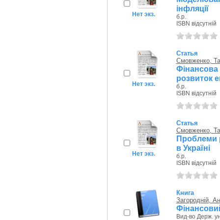
інфляції
Нет экз.
б.р.
ISBN відсутній
Статья
Смовженко, Та
Фінансова
розвиток е
Нет экз.
б.р.
ISBN відсутній
Статья
Смовженко, Та
Проблеми р
в Україні
Нет экз.
б.р.
ISBN відсутній
Книга
Загородній, А
Фінансови
Вид-во Держ. ун