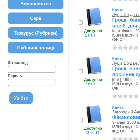
Видавництва
Книга
Луців Богдан
Серії
Гроші, бан
посіб. для 
Доступно
Карт-бланш, 20
Тезаурус (Рубрики)
1 из 3
ISBN відсутній
ОФ, Ф 2
Публічні полиці
Книга
Штрих-код
Луців Богдан
Гроші, бан
посібник дл
Пароль
Доступно
[б. в.], 1999 р.
1 из 1
ISBN відсутній
ОФ
Книга
Загородній Ан
Фінансови
Знання, 2000 р.
ISBN відсутній
Доступно
Ф 2, ОФ, Ф 4
13 из 17