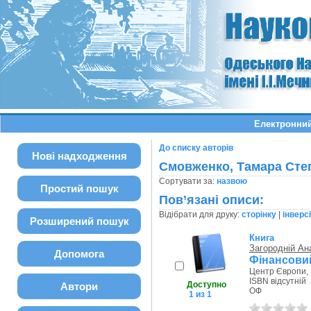
Електронний
До списку авторів
Нові надходження
Смовженко, Тамара Сте
Сортувати за:
назвою
Простий пошук
Пов’язані описи:
Відібрати для друку:
сторінку
|
інверс
Розширений пошук
Книга
Загородній Ан
Допомога
Фінансови
Центр Європи, 
ISBN відсутній
Доступно
Автори
ОФ
1 из 1