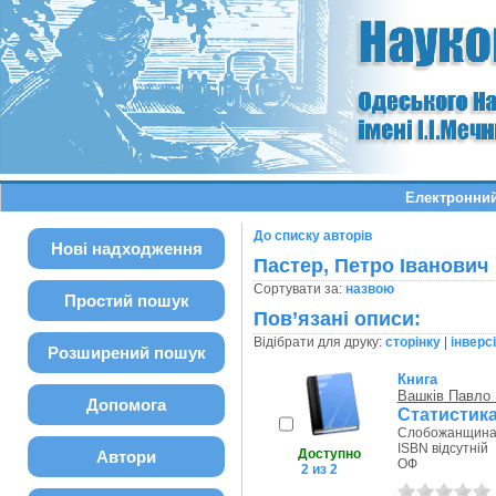
Електронний
До списку авторів
Нові надходження
Пастер, Петро Іванович
Сортувати за:
назвою
Простий пошук
Пов’язані описи:
Відібрати для друку:
сторінку
|
інверс
Розширений пошук
Книга
Вашків Павло 
Допомога
Статистика
Слобожанщина,
ISBN відсутній
Доступно
Автори
ОФ
2 из 2