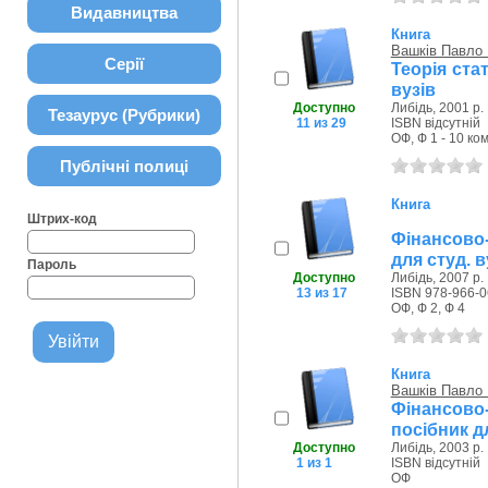
Видавництва
Книга
Вашків Павло 
Серії
Теорія ста
вузів
Доступно
Либідь, 2001 р.
Тезаурус (Рубрики)
11 из 29
ISBN відсутній
ОФ, Ф 1 - 10 ком
Публічні полиці
Книга
Штрих-код
Фінансово-
для студ. в
Пароль
Доступно
Либідь, 2007 р.
13 из 17
ISBN 978-966-0
ОФ, Ф 2, Ф 4
Книга
Вашків Павло 
Фінансово
посібник дл
Доступно
Либідь, 2003 р.
1 из 1
ISBN відсутній
ОФ