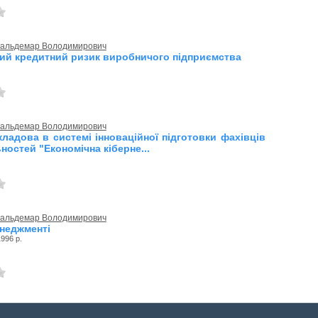
 Вальдемар Володимирович
ий кредитний ризик виробничого підприємства
 Вальдемар Володимирович
кладова в системі інноваційної підготовки фахівців
ьностей "Економічна кіберне...
 Вальдемар Володимирович
енеджменті
996 р.