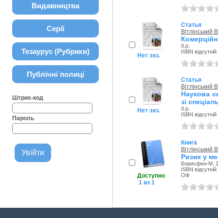
Видавництва
Статья
Серії
Вітлінський
Комерційн
б.р.
Тезаурус (Рубрики)
ISBN відсутній
Нет экз.
Публічні полиці
Статья
Вітлінський
Наукова с
Штрих-код
зі спеціал
б.р.
Нет экз.
ISBN відсутній
Пароль
Книга
Вітлінський
Ризик у м
Борисфен-М, 1
ISBN відсутній
Доступно
ОФ
1 из 1