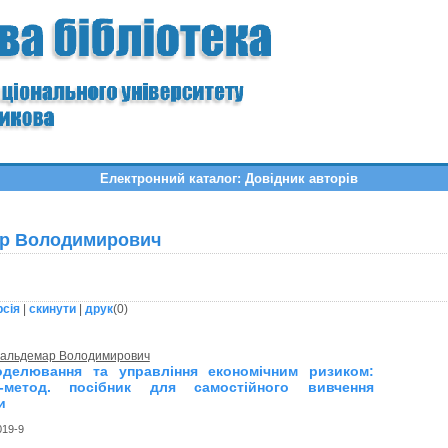
Електронний каталог: Довідник авторів
ар Володимирович
рсія
|
скинути
|
друк
(
0
)
 Вальдемар Володимирович
оделювання та управління економічним ризиком:
о-метод. посібник для самостійного вивчення
и
019-9