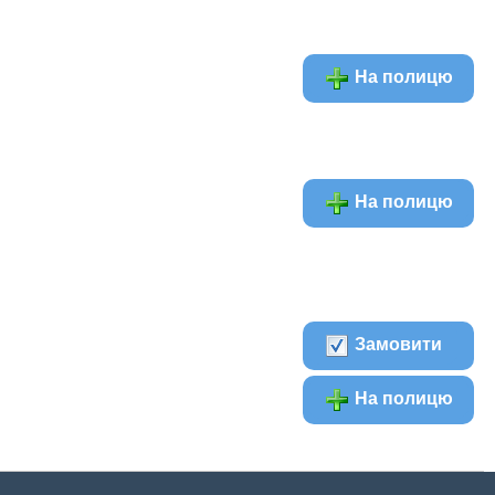
На полицю
На полицю
Замовити
На полицю