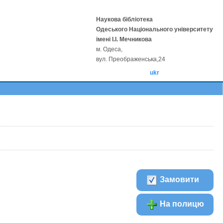
Наукова бібліотека
Одеського Національного університету
імені І.І. Мечникова
м. Одеса,
вул. Преображенська,24
ukr
Замовити
На полицю