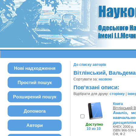
До списку авторів
Нові надходження
Вітлінський, Вальдем
Сортувати за:
назвою
Простий пошук
Пов’язані описи:
Відібрати для друку:
сторінку
|
інве
Розширений пошук
Книга
Вітлінський
Допомога
Аналіз, м
навчальн
дисциплін
Доступно
Автори
КНЕУ, 2000 р.
10 из 10
ISBN 966-574-
ОФ, Ф 2