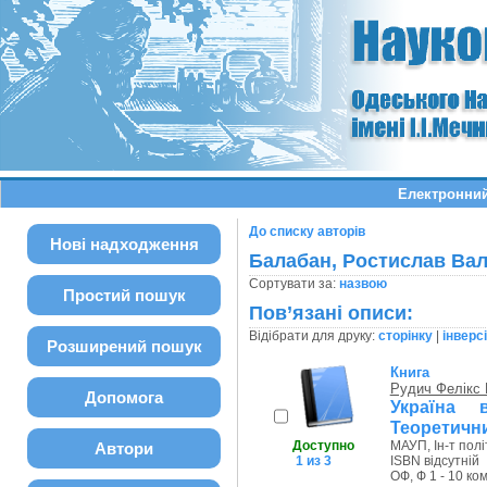
Електронний
До списку авторів
Нові надходження
Балабан, Ростислав Ва
Сортувати за:
назвою
Простий пошук
Пов’язані описи:
Відібрати для друку:
сторінку
|
інверс
Розширений пошук
Книга
Рудич Фелікс
Допомога
Україна 
Теоретични
Доступно
МАУП, Ін-т полі
Автори
1 из 3
ISBN відсутній
ОФ, Ф 1 - 10 ком