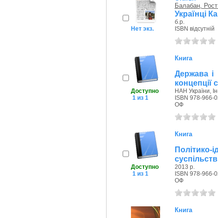
Балабан, Рост
Українці К
б.р.
Нет экз.
ISBN відсутній
Книга
Держава і 
концепції с
Доступно
НАН України, Ін-
1 из 1
ISBN 978-966-0
ОФ
Книга
Політико
суспільств
Доступно
2013 р.
1 из 1
ISBN 978-966-0
ОФ
Книга