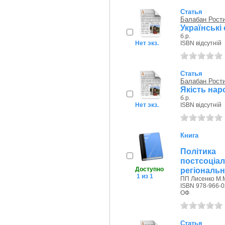
Статья
Балабан Рост
Українські 
б.р.
Нет экз.
ISBN відсутній
Статья
Балабан Рост
Якість нар
б.р.
Нет экз.
ISBN відсутній
Книга
Політика
постсоці
Доступно
регіональн.
1 из 1
ПП Лисенко М.М
ISBN 978-966-0
ОФ
Статья