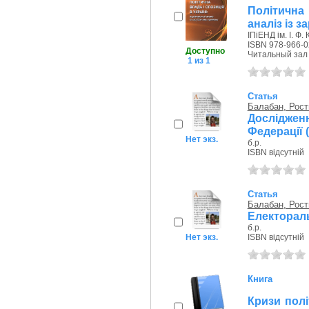
Політична
аналіз із 
ІПіЕНД ім. І. Ф.
ISBN 978-966-0
Доступно
Читальный зал
1 из 1
Статья
Балабан, Рост
Дослідженн
Федерації 
Нет экз.
б.р.
ISBN відсутній
Статья
Балабан, Рост
Електораль
б.р.
Нет экз.
ISBN відсутній
Книга
Кризи полі