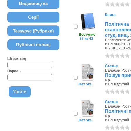
Видавництва
Книга
Серії
Політична
становлен
Тезаурус (Рубрики)
Доступно
студ. вищ. 
37 из 42
Парламентське 
Публічні полиці
ISBN 966-611-1
Ф 2, Ф 1 - 10 ко
Штрих-код
Статья
Балабан Рост
Пароль
Пошук приб
б.р.
Нет экз.
ISBN відсутній
Статья
Балабан Рост
Політичні 
б.р.
Нет экз.
ISBN відсутній