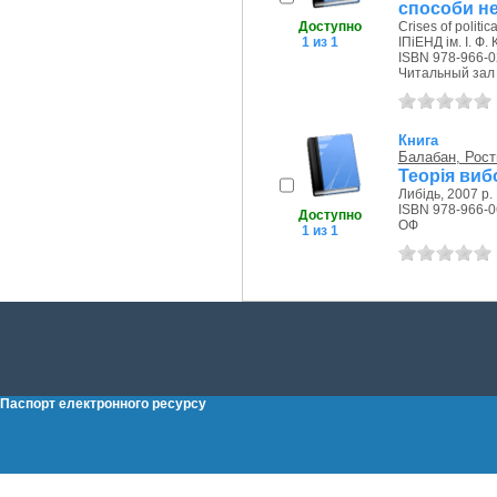
способи н
Доступно
Crises of politi
1 из 1
ІПіЕНД ім. І. Ф.
ISBN 978-966-0
Читальный зал
Книга
Балабан, Рост
Теорія виб
Либідь, 2007 р.
ISBN 978-966-0
Доступно
ОФ
1 из 1
Паспорт електронного ресурсу