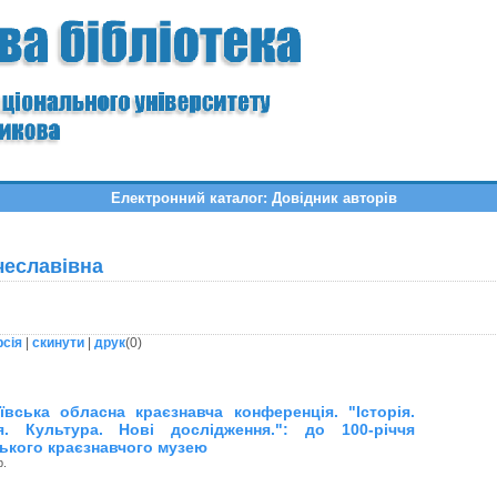
Електронний каталог: Довідник авторів
чеславівна
рсія
|
скинути
|
друк
(
0
)
ївська обласна краєзнавча конференція. "Історія.
я. Культура. Нові дослідження.": до 100-річчя
ького краєзнавчого музею
р.