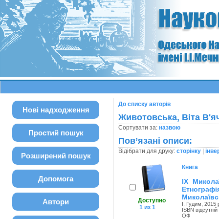
До списку авторів
Нові надходження
Животовська, Віта В'я
Сортувати за:
назвою
Простий пошук
Пов’язані описи:
Відібрати для друку:
сторінку
|
інве
Розширений пошук
Книга
Допомога
IX Микола
Етнографі
Миколаївс
Доступно
Автори
І. Гудим, 2015 
1 из 1
ISBN відсутній
ОФ