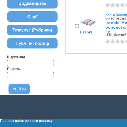
Видавництва
Книга (анали
Серії
Животовська,
Історія М
бойової сл
Тезаурус (Рубрики)
б.р.
Нет экз.
ISBN відсутній
Публічні полиці
Штрих-код
Пароль
Паспорт електронного ресурсу