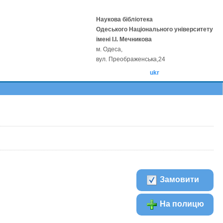
Наукова бібліотека
Одеського Національного університету
імені І.І. Мечникова
м. Одеса,
вул. Преображенська,24
ukr
Замовити
На полицю