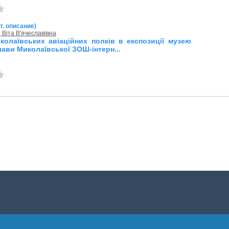
т. описание)
 Віта В'ячеславівна
иколаївських авіаційних полків в експозиції музею
ави Миколаївської ЗОШ-інтерн...