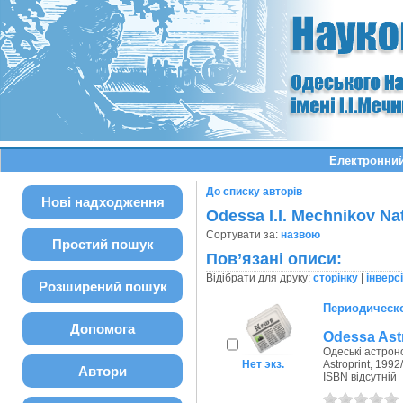
Електронний
До списку авторів
Нові надходження
Odessa І.І. Mechnikov Na
Сортувати за:
назвою
Простий пошук
Пов’язані описи:
Відібрати для друку:
сторінку
|
інверс
Розширений пошук
Периодическо
Допомога
Odessa Ast
Одеські астроно
Нет экз.
Astroprint, 1992
Автори
ISBN відсутній