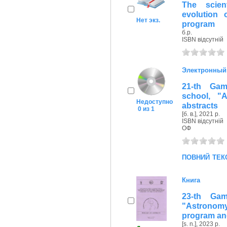
The scien
evolution 
Нет экз.
program
б.р.
ISBN відсутній
Электронный
21-th Gam
school, "A
Недоступно
abstracts
0 из 1
[б. в.], 2021 р.
ISBN відсутній
ОФ
повний тек
Книга
23-th Gam
"Astronomy
program and
[s. n.], 2023 р.