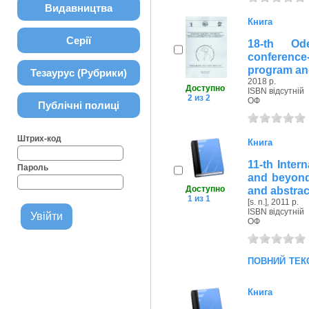
Видавництва
Книга
Серії
18-th Od
conference
program and
Тезаурус (Рубрики)
2018 р.
Доступно
ISBN відсутній
2 из 2
ОФ
Публічні полиці
Штрих-код
Книга
11-th Іnte
Пароль
and beyond
Доступно
and abstrac
1 из 1
[s. n.], 2011 р.
ISBN відсутній
ОФ
повний тек
Книга