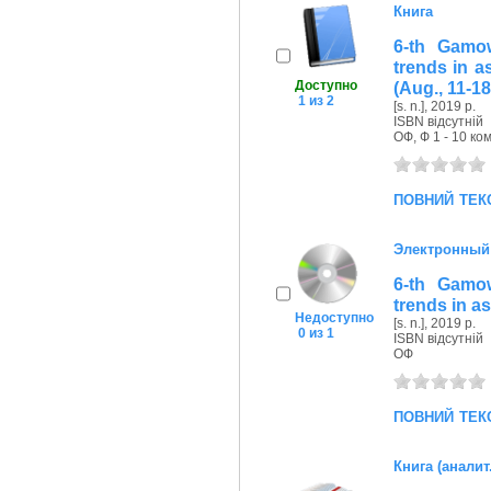
Книга
6-th Gamo
trends in a
Доступно
(Aug., 11-18
1 из 2
[s. n.], 2019 р.
ISBN відсутній
ОФ, Ф 1 - 10 ком
повний тек
Электронный
6-th Gamo
trends in a
Недоступно
[s. n.], 2019 р.
0 из 1
ISBN відсутній
ОФ
повний тек
Книга (аналит