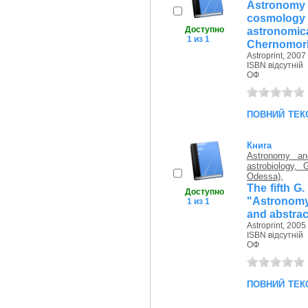
Astronomy 
cosmology 
Доступно
astronom
1 из 1
Chernomork
Astroprint, 2007 
ISBN відсутній
ОФ
повний тек
Книга
Astronomy an
astrobiology,
Odessa),
The fifth 
Доступно
"Astronomy
1 из 1
and abstrac
Astroprint, 2005 
ISBN відсутній
ОФ
повний тек