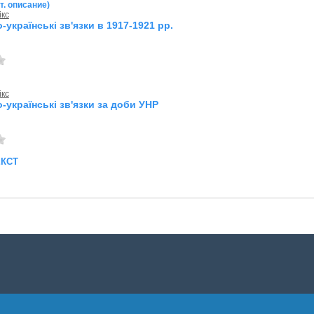
т. описание)
ікс
-українські зв'язки в 1917-1921 рр.
ікс
-українські зв'язки за доби УНР
екст