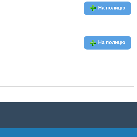
На полицю
На полицю