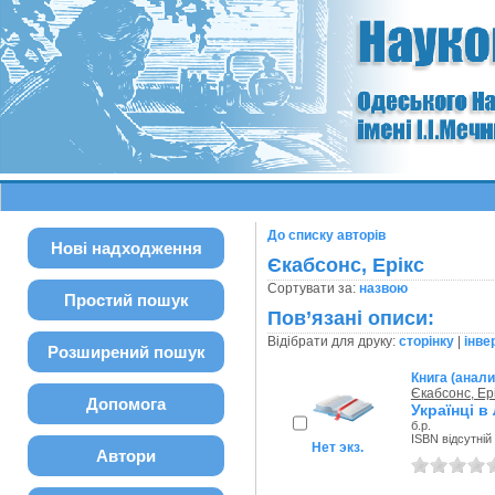
До списку авторів
Нові надходження
Єкабсонс, Ерікс
Сортувати за:
назвою
Простий пошук
Пов’язані описи:
Відібрати для друку:
сторінку
|
інве
Розширений пошук
Книга (анали
Єкабсонс, Ер
Допомога
Українці в 
б.р.
ISBN відсутній
Нет экз.
Автори