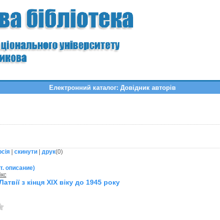
Електронний каталог: Довідник авторів
рсія
|
скинути
|
друк
(
0
)
т. описание)
ікс
Латвії з кінця ХІХ віку до 1945 року