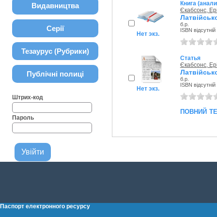
Книга (анали
Видавництва
Єкабсонс, Ер
Латвійсько
б.р.
Серії
ISBN відсутній
Нет экз.
Тезаурус (Рубрики)
Статья
Єкабсонс, Ер
Латвійсько
Публічні полиці
б.р.
ISBN відсутній
Нет экз.
Штрих-код
повний т
Пароль
Паспорт електронного ресурсу