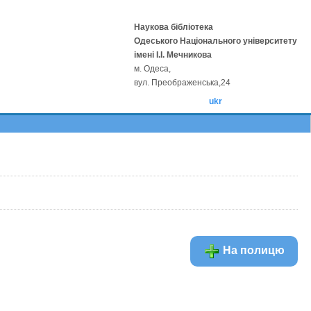
Наукова бібліотека
Одеського Національного університету
імені І.І. Мечникова
м. Одеса,
вул. Преображенська,24
ukr
На полицю