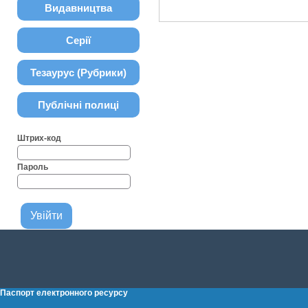
Видавництва
Серії
Тезаурус (Рубрики)
Публічні полиці
Штрих-код
Пароль
Паспорт електронного ресурсу