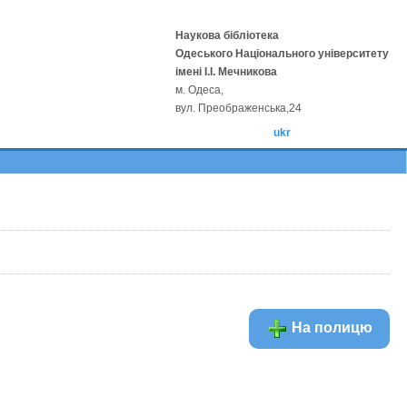
Наукова бібліотека
Одеського Національного університету
імені І.І. Мечникова
м. Одеса,
вул. Преображенська,24
ukr
На полицю