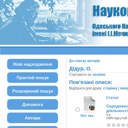
До списку авторів
Нові надходження
Дідур, О.
Сортувати за:
назвою
Простий пошук
Пов’язані описи:
Відібрати для друку:
сторінку
|
інве
Розширений пошук
Статья
Допомога
Середов
діяльності
б.р.
Нет экз.
Автори
ISBN відсутній