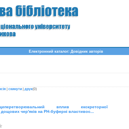
Електронний каталог: Довідник авторів
рсія
|
скинути
|
друк
(
0
)
ищеперетворювальний вплив екскреторної
 дощових чер'яків на РН-буферні властивос...