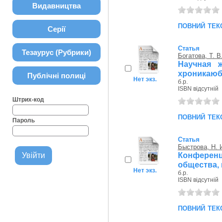
Видавництва
повний тек
Серії
Статья
Тезаурус (Рубрики)
Богатова, Т. В
Научная ж
хроникаюб
Публічні полиці
Нет экз.
б.р.
ISBN відсутній
Штрих-код
повний тек
Пароль
Статья
Быстрова, Н. 
Конферен
общества, 
Нет экз.
б.р.
ISBN відсутній
повний тек