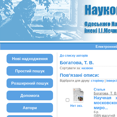
Електронний
До списку авторів
Нові надходження
Богатова, Т. В.
Сортувати за:
назвою
Простий пошук
Пов’язані описи:
Відібрати для друку:
сторінку
|
інверс
Розширений пошук
Статья
Богатова, Т. В
Допомога
Научная 
московско
Нет экз.
миро...
Автори
б.р.
ISBN відсутній