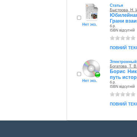
Статья
Быстрова, Н. 
Юбилейная
Грани взаи
Нет экз.
б.р.
ISBN відсутній
повний тек
Электронный 
Богатова, Т. В
Борис Ник
путь исто
Нет экз.
б.р.
ISBN відсутній
повний тек