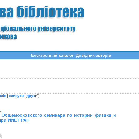
Електронний каталог: Довідник авторів
рсія
|
скинути
|
друк
(
0
)
.
 Общемосковского семинара по истории физики и
при ИИЕТ РАН