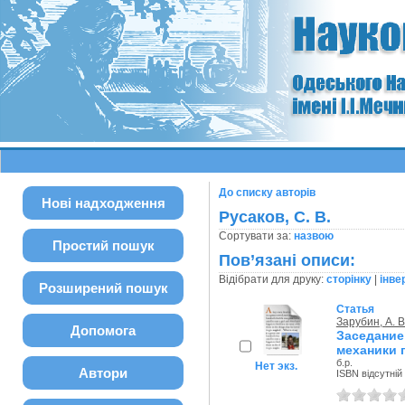
До списку авторів
Нові надходження
Русаков, С. В.
Сортувати за:
назвою
Простий пошук
Пов’язані описи:
Відібрати для друку:
сторінку
|
інве
Розширений пошук
Статья
Зарубин, А. В
Допомога
Заседание
механики 
б.р.
Нет экз.
Автори
ISBN відсутній