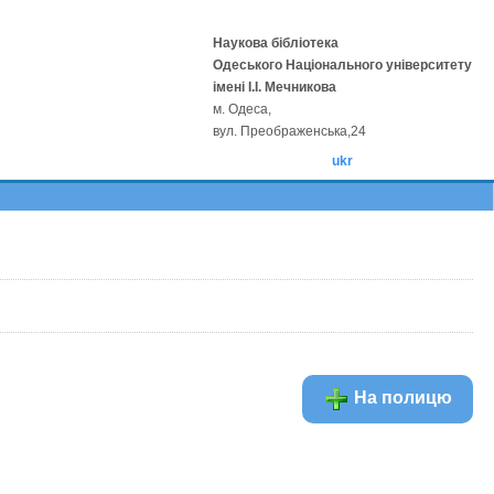
Наукова бібліотека
Одеського Національного університету
імені І.І. Мечникова
м. Одеса,
вул. Преображенська,24
ukr
На полицю