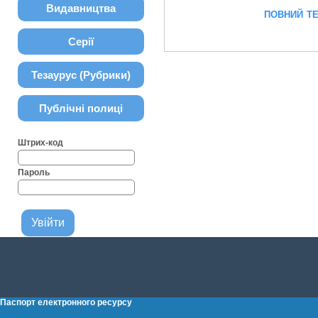
Видавництва
повний т
Серії
Тезаурус (Рубрики)
Публічні полиці
Штрих-код
Пароль
Паспорт електронного ресурсу