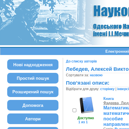
Електронний
До списку авторів
Нові надходження
Лебедев, Алексей Викт
Сортувати за:
назвою
Простий пошук
Пов’язані описи:
Відібрати для друку:
сторінку
|
інверс
Розширений пошук
Книга
Фадеева, Люд
Допомога
Математик
математиче
Доступно
пособие
Автори
1 из 1
направлен