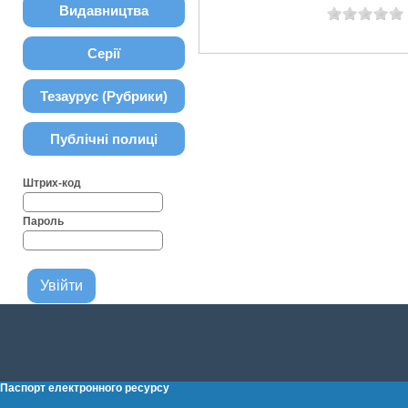
Видавництва
Серії
Тезаурус (Рубрики)
Публічні полиці
Штрих-код
Пароль
Паспорт електронного ресурсу