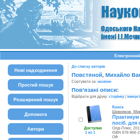
Електронний
До списку авторів
Нові надходження
Повстяной, Михайло Ва
Сортувати за:
назвою
Простий пошук
Пов’язані описи:
Відібрати для друку:
сторінку
|
інверс
Розширений пошук
Книга
Шевряков, Мик
Допомога
Практикум 
посіб. для 
Доступно
Олді-Плюс, 201
Автори
1 из 1
ISBN 978-966-2
ОФ