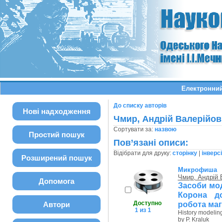
Електронний
До списку авторів
Нові надходження
Чмир, Андрій Валерійов
Сортувати за:
назвою
Простий пошук
Пов’язані описи:
Відібрати для друку:
сторінку
|
інверс
Розширений пошук
Микрофиша
Чмир, Андрій 
Допомога
Засоби мод
Корона д
Доступно
робота маг
Автори
1 из 1
History modeling
by P. Kraluk