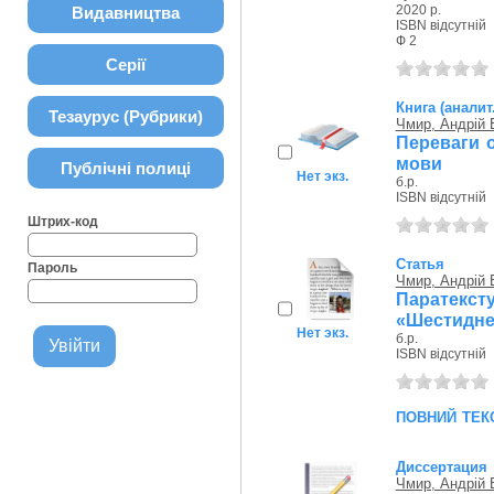
2020 р.
Видавництва
ISBN відсутній
Ф 2
Серії
Книга (аналит
Тезаурус (Рубрики)
Чмир, Андрій 
Переваги о
мови
Публічні полиці
Нет экз.
б.р.
ISBN відсутній
Штрих-код
Статья
Пароль
Чмир, Андрій 
Паратекст
«Шестидне
Нет экз.
б.р.
ISBN відсутній
повний тек
Диссертация
Чмир, Андрій 