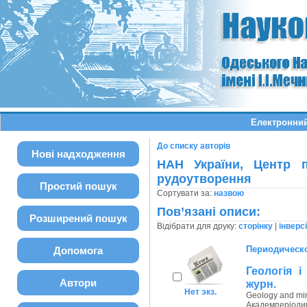
Електронний
До списку авторів
Нові надходження
НАН України, Центр п
рудоутворення
Простий пошук
Сортувати за:
назвою
Пов’язані описи:
Розширений пошук
Відібрати для друку:
сторінку
|
інверс
Периодическо
Допомога
Геологія і
Автори
журн.
Нет экз.
Geology and min
Академперіодик