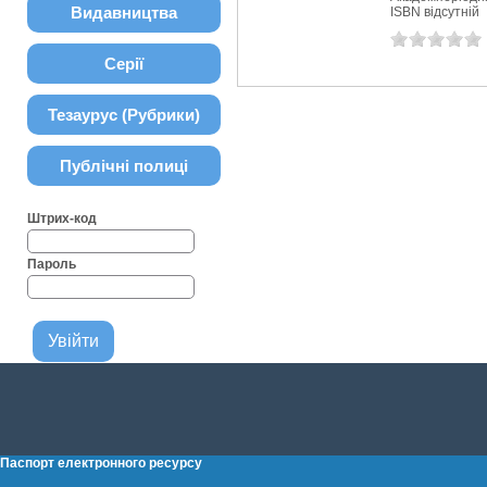
Видавництва
ISBN відсутній
Серії
Тезаурус (Рубрики)
Публічні полиці
Штрих-код
Пароль
Паспорт електронного ресурсу