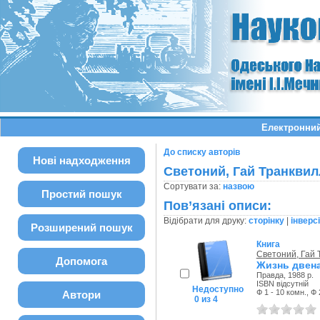
Електронний
До списку авторів
Нові надходження
Светоний, Гай Транквил
Сортувати за:
назвою
Простий пошук
Пов’язані описи:
Відібрати для друку:
сторінку
|
інверс
Розширений пошук
Книга
Светоний, Гай 
Допомога
Жизнь двен
Правда, 1988 р.
ISBN відсутній
Недоступно
Ф 1 - 10 комн., Ф 
Автори
0 из 4