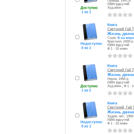
Правда, 1991 р.
ISBN відсутній
Доступно
Худ.абон.
1 из 1
Книга
Светоний Гай 
Жизнь двен
Серія:
Б-ка миро
Кристалл, 2000 р.
Недоступно
ISBN відсутній
0 из 1
Ф 1 - 10 комн.
Книга
Светоний Гай 
Жизнь двен
Наука, 1966 р.
ISBN відсутній
Доступно
Худ.абон., Ф 1 - 
1 из 2
Книга
Светоний, Гай 
Жизнь двен
Худож. лит., 1990 
ISBN відсутній
Недоступно
Ф 1 - 10 комн.
0 из 1