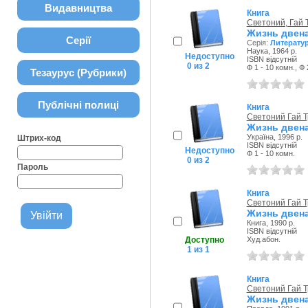
Видавництва
Книга
Светоний, Гай 
Жизнь двен
Серії
Серія:
Литерату
Наука, 1964 р.
Недоступно
ISBN відсутній
0 из 2
Ф 1 - 10 комн., Ф 
Тезаурус (Рубрики)
Публічні полиці
Книга
Светоний Гай 
Жизнь двен
Україна, 1996 р.
Штрих-код
ISBN відсутній
Недоступно
Ф 1 - 10 комн.
0 из 2
Пароль
Книга
Светоний Гай 
Жизнь двен
Книга, 1990 р.
ISBN відсутній
Доступно
Худ.абон.
1 из 1
Книга
Светоний Гай 
Жизнь двен