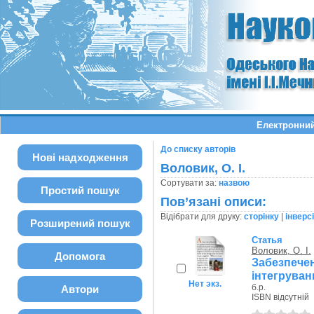
Електронний
До списку авторів
Нові надходження
Воловик, О. І.
Сортувати за:
назвою
Простий пошук
Пов’язані описи:
Відібрати для друку:
сторінку
|
інверс
Розширений пошук
Статья
Воловик, О. І.
Допомога
Забезпеч
інтегруванн
Нет экз.
б.р.
Автори
ISBN відсутній