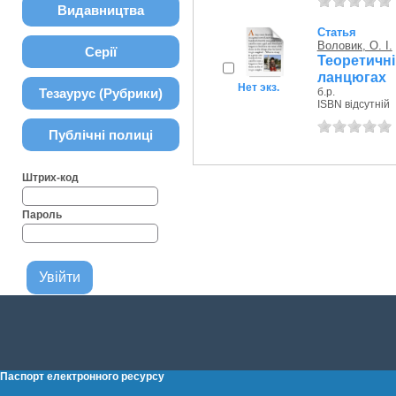
Видавництва
Статья
Воловик, О. І.
Серії
Теоретичні
ланцюгах
Нет экз.
Тезаурус (Рубрики)
б.р.
ISBN відсутній
Публічні полиці
Штрих-код
Пароль
Паспорт електронного ресурсу