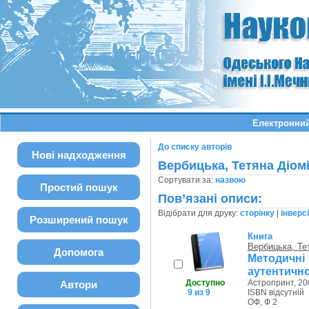
Електронний
До списку авторів
Нові надходження
Вербицька, Тетяна Діом
Сортувати за:
назвою
Простий пошук
Пов’язані описи:
Відібрати для друку:
сторінку
|
інверс
Розширений пошук
Книга
Вербицька, Те
Допомога
Методичні 
аутентичног
Доступно
Астропринт, 20
Автори
9 из 9
ISBN відсутній
ОФ, Ф 2