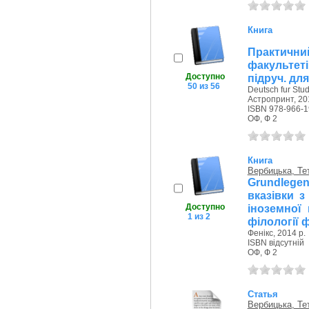
Книга
Практичн
факультеті
Доступно
підруч. дл
50 из 56
Deutsch fur Stu
Астропринт, 20
ISBN 978-966-1
ОФ, Ф 2
Книга
Вербицька, Те
Grundlegen
вказівки 
Доступно
іноземної 
1 из 2
філології 
Фенікс, 2014 р.
ISBN відсутній
ОФ, Ф 2
Статья
Вербицька, Те