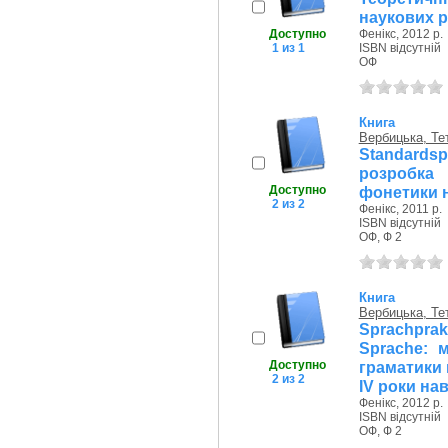
наукових 
Доступно
Фенікс, 2012 р.
1 из 1
ISBN відсутній
ОФ
Книга
Вербицька, Те
Standardsp
розробка 
Доступно
фонетики н
2 из 2
Фенікс, 2011 р.
ISBN відсутній
ОФ, Ф 2
Книга
Вербицька, Те
Sprachprak
Sprache: 
Доступно
граматики 
2 из 2
IV роки на
Фенікс, 2012 р.
ISBN відсутній
ОФ, Ф 2