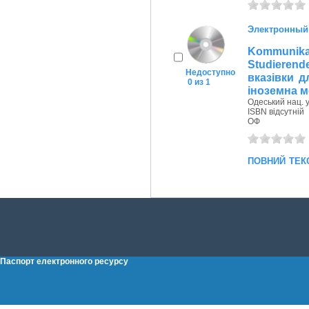
Электронный
Kommunik
Studierend
Недоступно
вказівки д
0 из 1
іноземна м
Одеський нац. у
ISBN відсутній
ОФ
повний тек
Паспорт електронного ресурсу