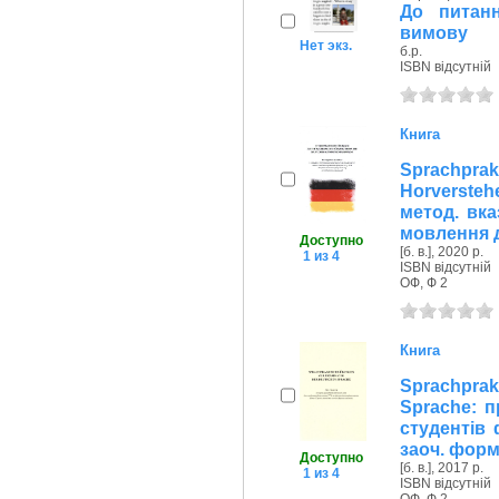
До питанн
вимову
Нет экз.
б.р.
ISBN відсутній
Книга
Sprachpr
Horverste
метод. вка
мовлення д
Доступно
[б. в.], 2020 р.
1 из 4
ISBN відсутній
ОФ, Ф 2
Книга
Sprachprak
Sprache: п
студентів ф
заоч. форм
Доступно
[б. в.], 2017 р.
1 из 4
ISBN відсутній