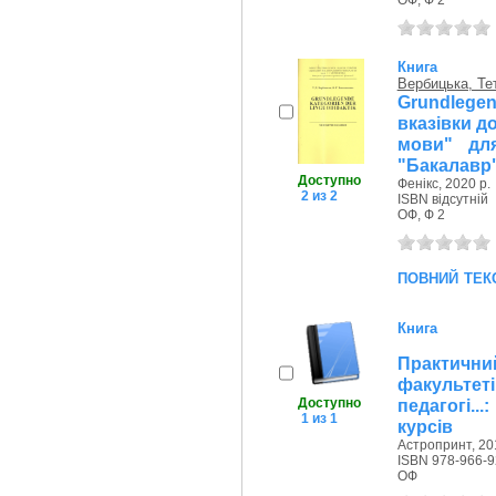
ОФ, Ф 2
Книга
Вербицька, Те
Grundlege
вказівки д
мови" для
"Бакалавр" 
Доступно
Фенікс, 2020 р.
2 из 2
ISBN відсутній
ОФ, Ф 2
повний тек
Книга
Практичн
факульте
Доступно
педагогі..
1 из 1
курсів
Астропринт, 20
ISBN 978-966-9
ОФ