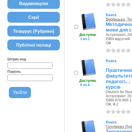
Видавництва
Книга
Серії
Вербицька, Те
Методична 
мови для ст
Тезаурус (Рубрики)
Доступно
Астропринт, 20
1 из 1
ISBN відсутній
ОФ
Публічні полиці
Штрих-код
Книга
Практичн
Пароль
факульте
Доступно
педагогі..
6 из 6
курсів
Deutsch für Stu
Астропринт, 201
ISBN 978-966-1
ОФ, Ф 2
Книга
Голубенко Лід
Теоретичн