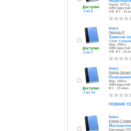
моделиро
Наука, 1975 р.
Доступно
ISBN відсутній
1 из 2
ОФ, Ф 1 - 10 к
Книга
Линдон Р.
Заметки п
Серія:
Соврем
Мир, 1968 р.
Доступно
ISBN відсутній
ОФ, Ф 1 - 10 к
2 из 7
Книга
Карри Хаскел
Основания
Мир, 1969 р.
ISBN відсутній
Доступно
Ф 1 - 10 комн.
3 из 14
повний т
Книга
Клини Стиве
Математич
Едиториал УРС