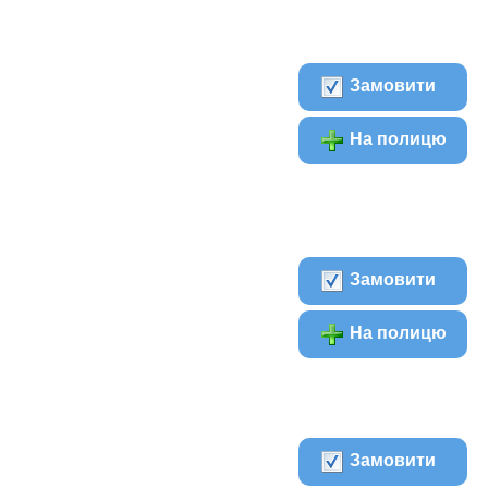
Замовити
На полицю
Замовити
На полицю
Замовити