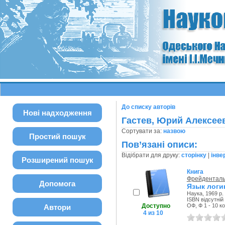
До списку авторів
Нові надходження
Гастев, Юрий Алексее
Сортувати за:
назвою
Простий пошук
Пов’язані описи:
Відібрати для друку:
сторінку
|
інве
Розширений пошук
Книга
Фрейденталь
Допомога
Язык логи
Наука, 1969 р.
ISBN відсутній
Доступно
ОФ, Ф 1 - 10 к
Автори
4 из 10