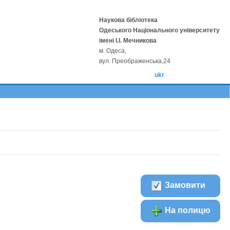
Наукова бібліотека
Одеського Національного університету
імені І.І. Мечникова
м. Одеса,
вул. Преображенська,24
ukr
Замовити
На полицю