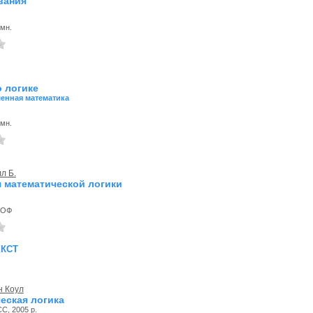
вания
омн.
о логике
енная математика
омн.
л Б.
 математической логики
, ОФ
екст
н Коул
еская логика
С, 2005 р.