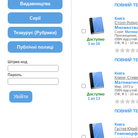
Видавництва
повний т
Серії
Книга
Столл Роберт
Множества
Тезаурус (Рубрики)
Серія:
Матема
Просвещение, 
Доступно
ISBN відсутній
ОФ, Ф 1 - 10 к
3 из 16
Публічні полиці
повний т
Штрих-код
Книга
Пароль
Клини, Стиве
Математич
Мир, 1973 р.
ISBN відсутній
Доступно
ОФ, Ф 1 - 10 к
1 из 13
повний т
Книга
Гастев Юрий
Гомоморф