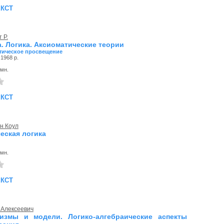
екст
 Р.
. Логика. Аксиоматические теории
тическое просвещение
1968 р.
омн.
екст
н Коул
еская логика
омн.
екст
 Алексеевич
измы и модели. Логико-алгебраические аспекты