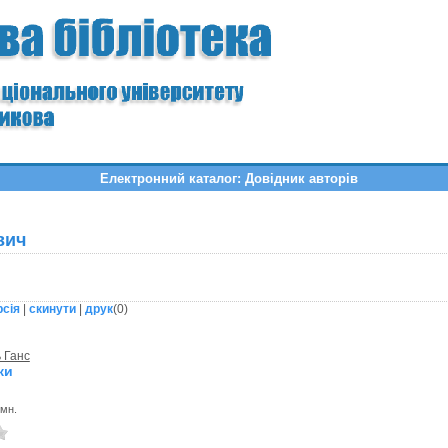
Електронний каталог: Довідник авторів
вич
рсія
|
скинути
|
друк
(
0
)
 Ганс
ки
омн.