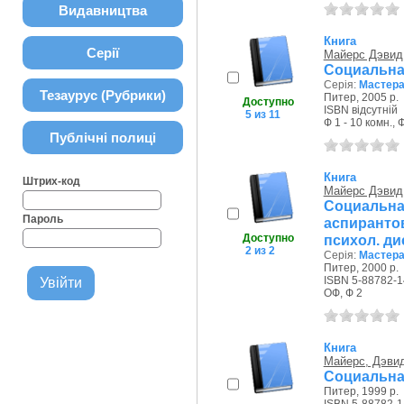
Видавництва
Книга
Серії
Майерс Дэвид
Социальна
Серія:
Мастера
Тезаурус (Рубрики)
Питер, 2005 р.
Доступно
ISBN відсутній
5 из 11
Ф 1 - 10 комн., 
Публічні полиці
Книга
Штрих-код
Майерс Дэвид
Социальна
Пароль
аспиранто
Доступно
психол. ди
2 из 2
Серія:
Мастера
Питер, 2000 р.
ISBN 5-88782-1
ОФ, Ф 2
Книга
Майерс, Дэви
Социальная
Питер, 1999 р.