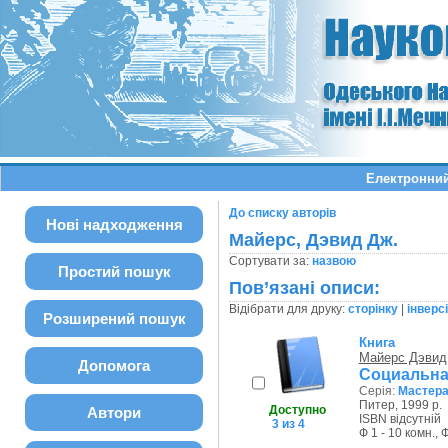
Електронний
До списку авторів
Нові надходження
Майерс, Дэвид Дж.
Сортувати за:
назвою
Простий пошук
Пов’язані описи:
Відібрати для друку:
сторінку
|
інверс
Розширений пошук
Книга
Майерс Дэвид
Допомога
Социальна
Серія:
Мастера
Питер, 1999 р.
Доступно
Автори
ISBN відсутній
3 из 4
Ф 1 - 10 комн., 