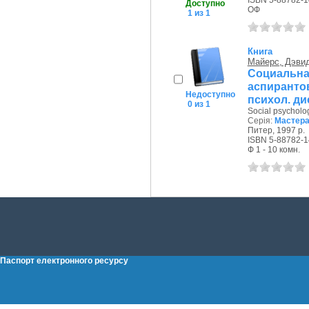
ISBN 5-88782-1
Доступно
ОФ
1 из 1
Книга
Майерс, Дэви
Социальная
аспиранто
Недоступно
психол. ди
0 из 1
Social psycholo
Серія:
Мастера
Питер, 1997 р.
ISBN 5-88782-1
Ф 1 - 10 комн.
Паспорт електронного ресурсу