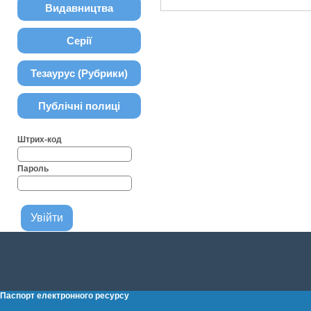
Видавництва
Серії
Тезаурус (Рубрики)
Публічні полиці
Штрих-код
Пароль
Паспорт електронного ресурсу