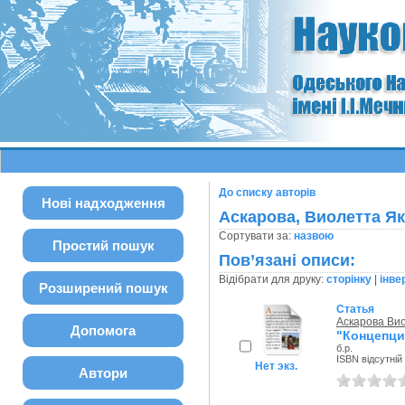
До списку авторів
Нові надходження
Аскарова, Виолетта Я
Сортувати за:
назвою
Простий пошук
Пов’язані описи:
Відібрати для друку:
сторінку
|
інве
Розширений пошук
Статья
Аскарова Ви
Допомога
"Концепци
б.р.
ISBN відсутній
Нет экз.
Автори