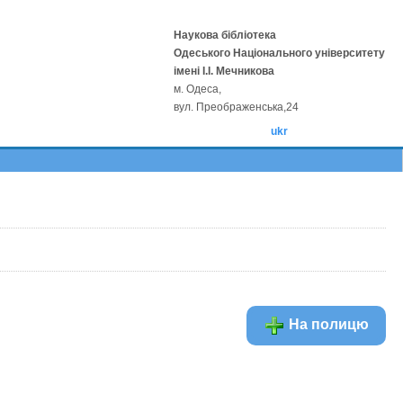
Наукова бібліотека
Одеського Національного університету
імені І.І. Мечникова
м. Одеса,
вул. Преображенська,24
ukr
На полицю