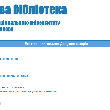
Електронний каталог: Довідник авторів
ковлевна
рсія
|
скинути
|
друк
(
0
)
олетта Яковлевна
я читателя" как научное понятие