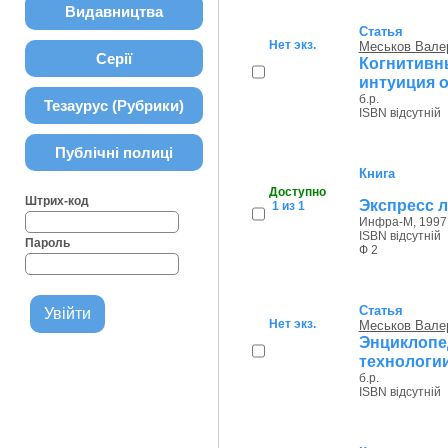
Видавництва
Статья
Нет экз.
Меськов Вале
Серії
Когнитивн
интуиция 
б.р.
Тезаурус (Рубрики)
ISBN відсутній
Публічні полиці
Книга
Доступно
Штрих-код
Экспресс л
1 из 1
Инфра-М, 1997 
ISBN відсутній
Пароль
Ф 2
Статья
Нет экз.
Меськов Вале
Энциклопе
технологии
б.р.
ISBN відсутній