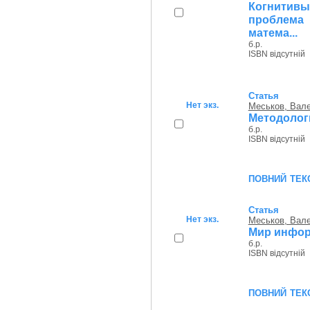
Когнитивы
проблема
матема...
б.р.
ISBN відсутній
Статья
Нет экз.
Меськов, Вал
Методолог
б.р.
ISBN відсутній
повний тек
Статья
Нет экз.
Меськов, Вал
Мир инфор
б.р.
ISBN відсутній
повний тек