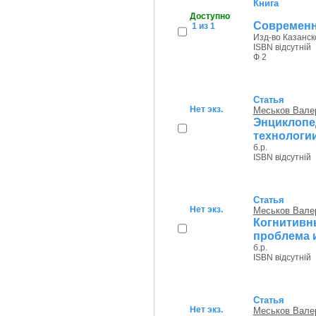
Книга
Доступно
Современн
1 из 1
Изд-во Казанско
ISBN відсутній
Ф 2
Статья
Нет экз.
Меськов Вале
Энциклопе
технологии
б.р.
ISBN відсутній
Статья
Нет экз.
Меськов Вале
Когнитивн
проблема и
б.р.
ISBN відсутній
Статья
Нет экз.
Меськов Вале