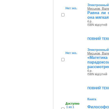
Электронный 
Нет экз.
Меськов, Вал
Равна ли 
она мягкая
б.р.
ISBN відсутній
повний тек
Электронный 
Нет экз.
Меськов, Вал
«Матет
парадокс
рассмотрен
б.р.
ISBN відсутній
повний тек
Книга
Доступно
Философс
1 из 1