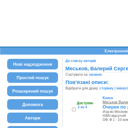
Електронний
До списку авторів
Нові надходження
Меськов, Валерий Серг
Сортувати за:
назвою
Простий пошук
Пов’язані описи:
Відібрати для друку:
сторінку
|
інверс
Розширений пошук
Книга
Меськов Вале
Доступно
Допомога
Очерки по 
2 из 4
Изд-во Московск
ISBN відсутній
Автори
ОФ, Ф 1 - 10 ком