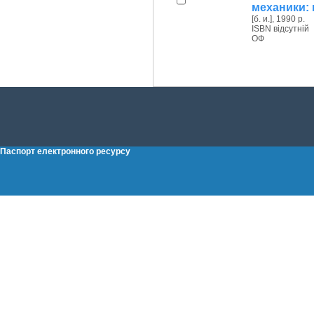
механики: 
[б. и.], 1990 р.
ISBN відсутній
ОФ
Паспорт електронного ресурсу