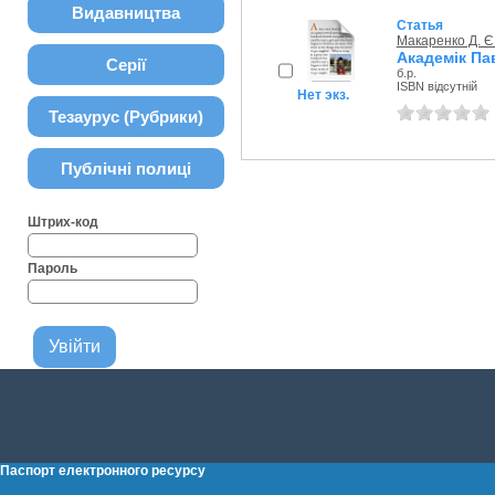
Видавництва
Статья
Макаренко Д. Є
Академік Па
Серії
б.р.
ISBN відсутній
Нет экз.
Тезаурус (Рубрики)
Публічні полиці
Штрих-код
Пароль
Паспорт електронного ресурсу