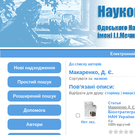
Електронний
До списку авторів
Нові надходження
Макаренко, Д. Є.
Сортувати за:
назвою
Простий пошук
Пов’язані описи:
Відібрати для друку:
сторінку
|
інверс
Розширений пошук
Статья
Макаренко Д. Є
Допомога
Біостратегр
НАН України
б.р.
Нет экз.
Автори
ISBN відсутній