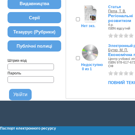
Видавництва
Статья
Пепа, Т. В.
Регіональні
Серії
розвитком
б.р.
Нет экз.
ISBN відсутній
Тезаурус (Рубрики)
Публічні полиці
Электронный 
Бутко, М. П.
Економічна п
Центр учбової літ
Штрих-код
ISBN 978-617-673
Недоступно
ОФ
0 из 1
Пароль
повний тек
Паспорт електронного ресурсу