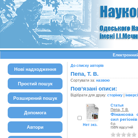
Електронний
До списку авторів
Нові надходження
Пепа, Т. В.
Сортувати за:
назвою
Простий пошук
Пов’язані описи:
Відібрати для друку:
сторінку
|
інверс
Розширений пошук
Статья
Пепа, Т. В.
Допомога
Фінансова 
сил регіонів
б.р.
Нет экз.
Автори
ISBN відсутній