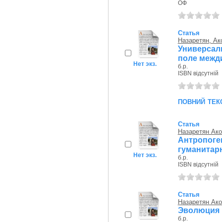
ОФ
Статья
Назаретян, Ак
Универсал
поле межд
Нет экз.
б.р.
ISBN відсутній
повний тек
Статья
Назаретян Ако
Антропо
гуманитар
Нет экз.
б.р.
ISBN відсутній
Статья
Назаретян Ако
Эволюция 
б.р.