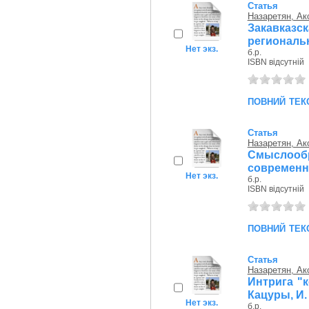
Статья
Назаретян, Ак
Закавка
региональн
Нет экз.
б.р.
ISBN відсутній
повний тек
Статья
Назаретян, Ак
Смыслооб
современно
Нет экз.
б.р.
ISBN відсутній
повний тек
Статья
Назаретян, Ак
Интрига "
Кацуры, И.
Нет экз.
б.р.