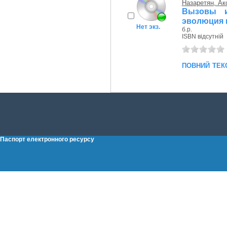
Назаретян, Ак
Вызовы и
эволюция 
Нет экз.
б.р.
ISBN відсутній
повний тек
Паспорт електронного ресурсу