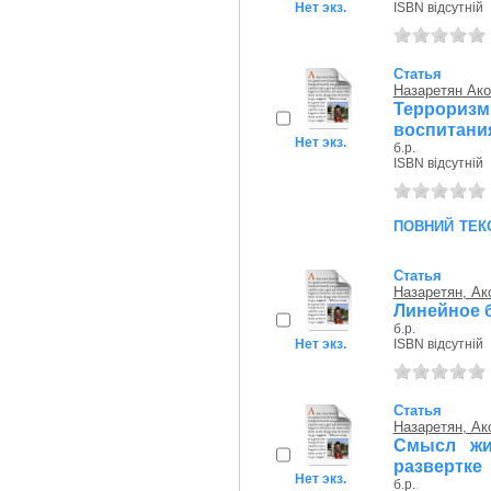
Нет экз.
ISBN відсутній
Статья
Назаретян Ако
Террори
воспитани
Нет экз.
б.р.
ISBN відсутній
повний тек
Статья
Назаретян, Ак
Линейное 
б.р.
Нет экз.
ISBN відсутній
Статья
Назаретян, Ак
Смысл жи
развертке
Нет экз.
б.р.