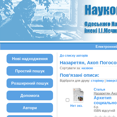
Електронний
До списку авторів
Нові надходження
Назаретян, Акоп Погосо
Сортувати за:
назвою
Простий пошук
Пов’язані описи:
Відібрати для друку:
сторінку
|
інверс
Розширений пошук
Статья
Назаретян Ако
Допомога
Архетип
социально
Нет экз.
б.р.
Автори
ISBN відсутній