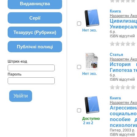
Видавництва
Книга
Назаретян Ако
Серії
Цивили
Универсал
Нет экз.
Тезаурус (Рубрики)
б.р.
ISBN відсутній
Публічні полиці
Статья
Назаретян Ако
Штрих-код
История 
Гипотеза 
Нет экз.
Пароль
б.р.
ISBN відсутній
Книга
Назаретян Ако
Агрессивна
социальн
Доступно
пособие д
2 из 2
психологи
Питер, 2003 р.
ISBN відсутній