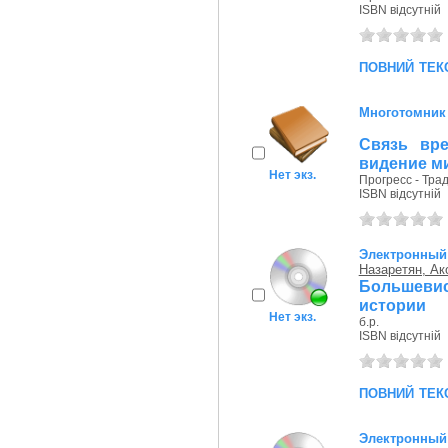
ISBN відсутній
повний тек
Многотомник
Связь вре
видение ми
Нет экз.
Прогресс - Трад
ISBN відсутній
Электронный 
Назаретян, Ак
Большевис
истории
Нет экз.
б.р.
ISBN відсутній
повний тек
Электронный 