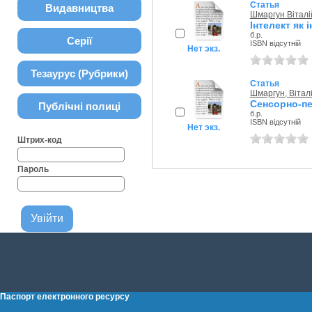
Статья
Видавництва
Шмаргун Віталі
Інтелект як 
б.р.
Серії
ISBN відсутній
Нет экз.
Тезаурус (Рубрики)
Статья
Шмаргун, Вітал
Сенсорно-пе
Публічні полиці
б.р.
ISBN відсутній
Нет экз.
Штрих-код
Пароль
Паспорт електронного ресурсу