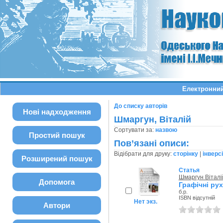
Електронний
До списку авторів
Нові надходження
Шмаргун, Віталій
Сортувати за:
назвою
Простий пошук
Пов’язані описи:
Відібрати для друку:
сторінку
|
інверс
Розширений пошук
Статья
Шмаргун Віталі
Допомога
Графічні рух
б.р.
ISBN відсутній
Нет экз.
Автори