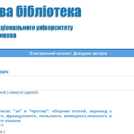
Електронний каталог: Довідник авторів
вич
рсія
|
скинути
|
друк
(
0
)
лизм: "за" и "против": сборник статей, перевод с
го, французского, польского, немецкого,чешского и
го языков
 р.
 Ф 2