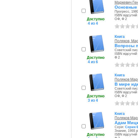
Маркевич Ге
Основные 
Прогресс, 1980
ISBN відсутній
Доступно
ОФ, Ф 2
4 из 4
Книга
Поляков, Мар
Вопросы п
Советский писа
ISBN відсутній
Доступно
Ф 2
4 из 6
Книга
Поляков Мар
В мире ид
Советский писа
ISBN відсутній
Доступно
ОФ, Ф 2
3 из 4
Книга
Поляков Мар
Адам Мицк
Серія:
Серия 
Знание, 1955 р
Доступно
ISBN відсутній