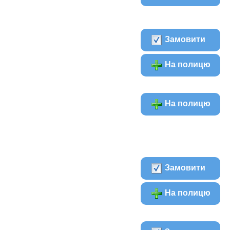
Замовити
На полицю
На полицю
Замовити
На полицю