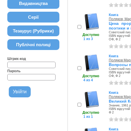
Видавництва
Книга
Серії
Поляков, Мар
Цена про
поэтики и
Тезаурус (Рубрики)
Советский писа
Доступно
ISBN відсутній
1 из 3
ОФ, Ф 2
Публічні полиці
Книга
Штрих-код
Поляков Мар
Вопросы п
Советский писа
Пароль
ISBN відсутній
Доступно
ОФ, Ф 2
4 из 4
Книга
Поляков Мар
Великий К
Знание, 1961 р
ISBN відсутній
Доступно
Ф 2
1 из 1
Книга