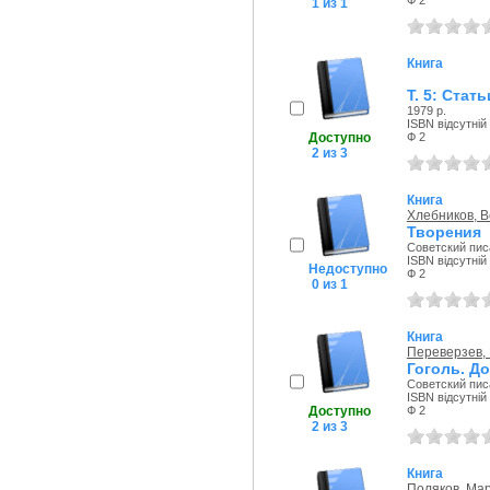
Ф 2
1 из 1
Книга
Т. 5: Стат
1979 р.
ISBN відсутній
Доступно
Ф 2
2 из 3
Книга
Хлебников, 
Творения
Советский писа
ISBN відсутній
Недоступно
Ф 2
0 из 1
Книга
Переверзев,
Гоголь. Д
Советский писа
ISBN відсутній
Доступно
Ф 2
2 из 3
Книга
Поляков, Мар