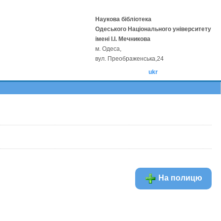
Наукова бібліотека
Одеського Національного університету
імені І.І. Мечникова
м. Одеса,
вул. Преображенська,24
ukr
На полицю