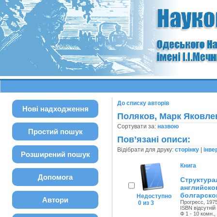
До списку авторів
Нові надходження
Поляков, Марк Яковле
Сортувати за:
назвою
Простий пошук
Пов’язані описи:
Відібрати для друку:
сторінку
|
інве
Розширений пошук
Книга
Допомога
Структура
английско
болгарско
Недоступно
Автори
Прогресс, 1975
0 из 3
ISBN відсутній
Ф 1 - 10 комн.,