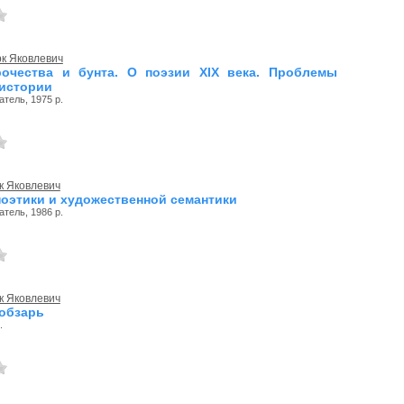
к Яковлевич
рочества и бунта. О поэзии ХІХ века. Проблемы
 истории
тель, 1975 р.
к Яковлевич
оэтики и художественной семантики
тель, 1986 р.
к Яковлевич
обзарь
.