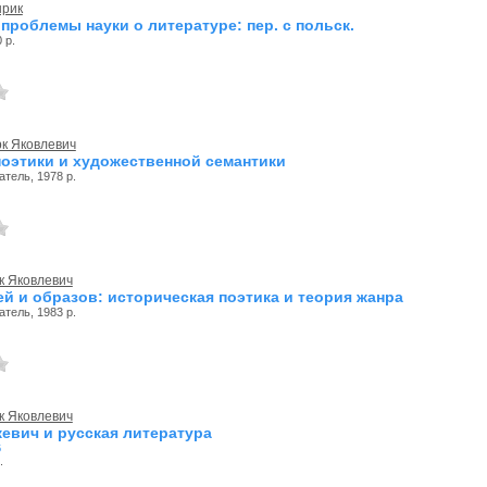
нрик
проблемы науки о литературе: пер. с польск.
 р.
к Яковлевич
оэтики и художественной семантики
тель, 1978 р.
к Яковлевич
ей и образов: историческая поэтика и теория жанра
тель, 1983 р.
к Яковлевич
евич и русская литература
6
.