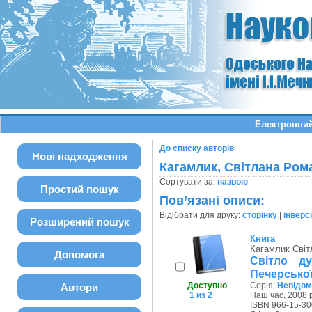
Електронний
До списку авторів
Нові надходження
Кагамлик, Світлана Ром
Сортувати за:
назвою
Простий пошук
Пов’язані описи:
Відібрати для друку:
сторінку
|
інверс
Розширений пошук
Книга
Кагамлик Світ
Допомога
Світло ду
Печерської 
Доступно
Серія:
Невідом
Автори
1 из 2
Наш час, 2008 р
ISBN 966-15-30