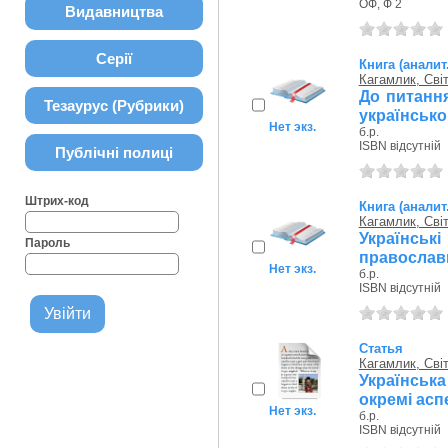
ОФ, Ф 2
Видавництва
Серії
Книга (аналит
Кагамлик, Сві
До питання
Тезаурус (Рубрики)
українсько
Нет экз.
б.р.
ISBN відсутній
Публічні полиці
Штрих-код
Книга (аналит
Кагамлик, Сві
Українськ
Пароль
православно
Нет экз.
б.р.
ISBN відсутній
Статья
Кагамлик, Сві
Українська
окремі асп
Нет экз.
б.р.
ISBN відсутній