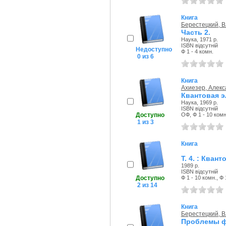
Книга
Берестецкий, 
Часть 2.
Наука, 1971 р.
ISBN відсутній
Недоступно
Ф 1 - 4 комн.
0 из 6
Книга
Ахиезер, Алекс
Квантовая 
Наука, 1969 р.
ISBN відсутній
Доступно
ОФ, Ф 1 - 10 комн.
1 из 3
Книга
Т. 4. : Кван
1989 р.
ISBN відсутній
Доступно
Ф 1 - 10 комн., Ф 
2 из 14
Книга
Берестецкий, 
Проблемы ф