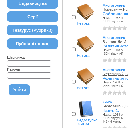
Видавництва
Многотомник
Померанчук Ис
Собрание на
Серії
Наука, 1972 р.
ISBN відсутній
Нет экз.
Тезаурус (Рубрики)
Многотомник
Бьеркен, Дж. Д.
Публічні полиці
Релятивистс
Наука, 1978 р.
ISBN відсутній
Нет экз.
Штрих-код
Пароль
Многотомник
Берестецкий, 
Релятивистс
Наука, 1968 р.
ISBN відсутній
Нет экз.
Книга
Берестецкий, 
Часть 1.
Наука, 1968 р.
ISBN відсутній
Недоступно
Ф 1 - 4 комн.
0 из 24