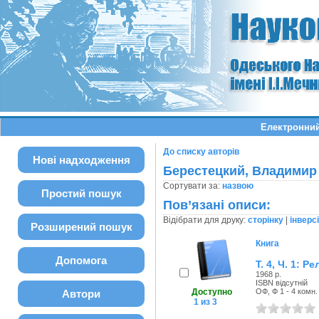
Електронний
До списку авторів
Нові надходження
Берестецкий, Владимир
Сортувати за:
назвою
Простий пошук
Пов’язані описи:
Відібрати для друку:
сторінку
|
інверс
Розширений пошук
Книга
Допомога
Т. 4, Ч. 1: 
1968 р.
ISBN відсутній
Доступно
ОФ, Ф 1 - 4 комн.
Автори
1 из 3