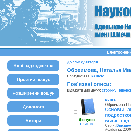
Електронний
До списку авторів
Нові надходження
Обреимова, Наталья Ив
Сортувати за:
назвою
Простий пошук
Пов’язані описи:
Відібрати для друку:
сторінку
|
інверс
Розширений пошук
Книга
Обреимова На
Допомога
Основы а
подростков
Доступно
высш. пед.
Автори
10 из 10
Серія:
Высшее 
Academia, 2000