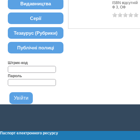
ISBN відсутній
Видавництва
Ф 3, ОФ
Серії
Тезаурус (Рубрики)
Публічні полиці
Штрих-код
Пароль
Паспорт електронного ресурсу