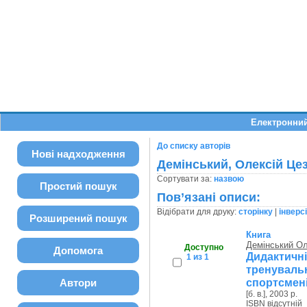
Електронний
До списку авторів
Нові надходження
Демінський, Олексій Це
Сортувати за:
назвою
Простий пошук
Пов’язані описи:
Відібрати для друку:
сторінку
|
інверс
Розширений пошук
Книга
Демінський Ол
Доступно
Допомога
Дидакти
1 из 1
тренувал
спортсменів
Автори
[б. в.], 2003 р.
ISBN відсутній