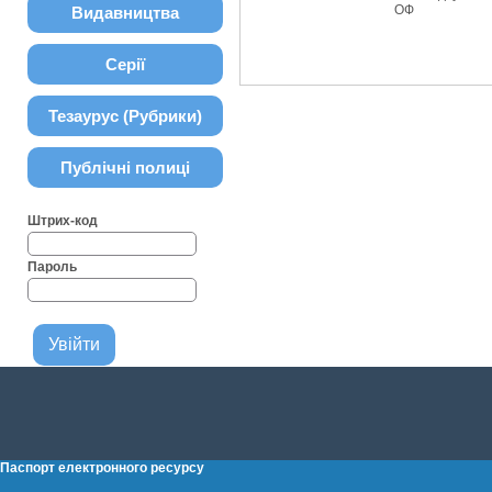
ОФ
Видавництва
Серії
Тезаурус (Рубрики)
Публічні полиці
Штрих-код
Пароль
Паспорт електронного ресурсу