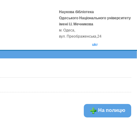
Наукова бібліотека
Одеського Національного університету
імені І.І. Мечникова
м. Одеса,
вул. Преображенська,24
ukr
На полицю