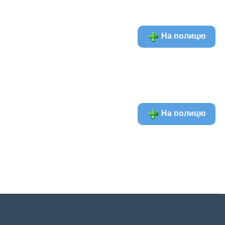
На полицю
На полицю