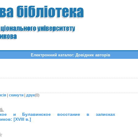
Електронний каталог: Довідник авторів
рсія
|
скинути
|
друк
(
0
)
 Б.
нское и Булавинское восстание в записках
ков: [XVIII в.]