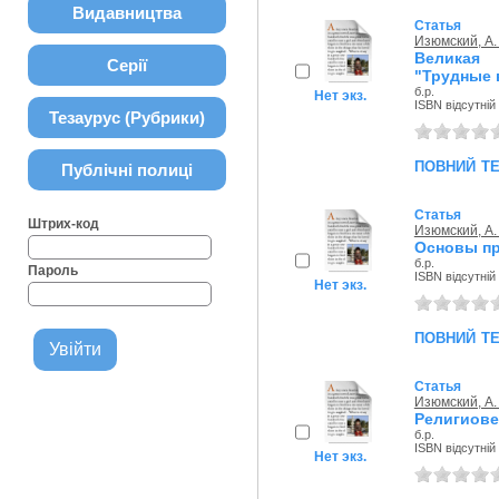
Видавництва
Статья
Изюмский, А.
Великая 
Серії
"Трудные
б.р.
Нет экз.
ISBN відсутній
Тезаурус (Рубрики)
повний т
Публічні полиці
Статья
Штрих-код
Изюмский, А.
Основы пр
б.р.
Пароль
ISBN відсутній
Нет экз.
повний т
Статья
Изюмский, А.
Религиове
б.р.
ISBN відсутній
Нет экз.