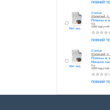
повний т
Статья
Изюмский, А.
Плюсы и м
б.р.
ISBN відсутній
Нет экз.
повний т
Статья
Изюмский, А.
Плюсы и м
Начало см.
б.р.
Нет экз.
ISBN відсутній
повний т