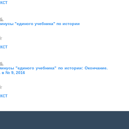
екст
 Б.
инусы "единого учебника" по истории
екст
 Б.
инусы "единого учебника" по истории: Окончание.
 в № 9, 2016
екст