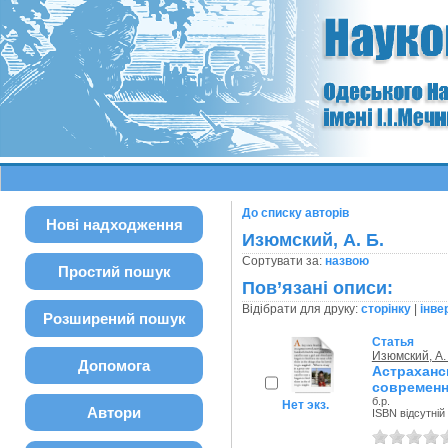
До списку авторів
Нові надходження
Изюмский, А. Б.
Сортувати за:
назвою
Простий пошук
Пов’язані описи:
Відібрати для друку:
сторінку
|
інве
Розширений пошук
Статья
Изюмский, А.
Допомога
Астраха
современни
б.р.
Нет экз.
Автори
ISBN відсутній