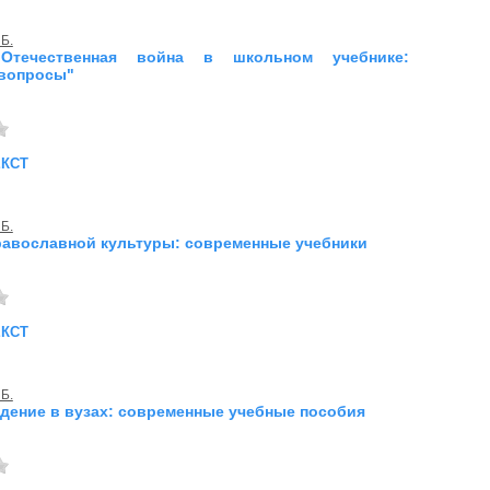
 Б.
Отечественная война в школьном учебнике:
 вопросы"
екст
 Б.
авославной культуры: современные учебники
екст
 Б.
дение в вузах: современные учебные пособия