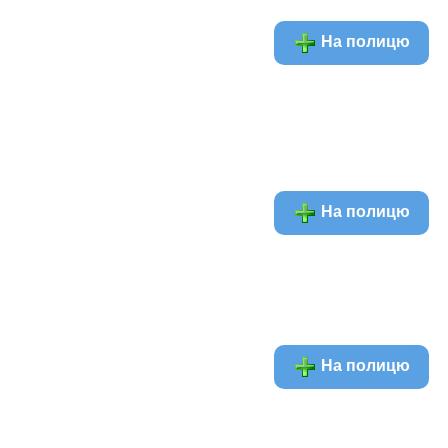
На полицю
На полицю
На полицю