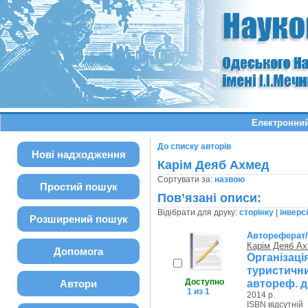
Електронний
До списку авторів
Нові надходження
Карім Деяб Ахмед
Сортувати за:
назвою
Простий пошук
Пов’язані описи:
Відібрати для друку:
сторінку
|
інверс
Розширений пошук
Автореферат
Карім Деяб Ах
Допомога
Організа
туристични
Доступно
автореф. ди
Автори
1 из 1
2014 р.
ISBN відсутній