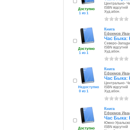
Центрально- Че
ISBN відсутній
Доступно
Худ.абон.
1 из 1
Книга
Ефремов Иван
Час Быка:
Северо-Западное
ISBN відсутній
Доступно
Худ.абон.
1 из 1
Книга
Ефремов Иван
Час Быка:
Центрально- Че
Недоступно
ISBN відсутній
0 из 1
Худ.абон.
Книга
Ефремов Иван
Час Быка:
Южно-Уральское 
ISBN відсутній
Доступно