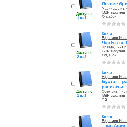
Лезвие бр
Марийское кн. и
ISBN відсутній
Доступно
Худ.абон.
1 из 1
Книга
Ефремов Иван
Час Быка:
Правда, 1991 р
ISBN відсутній
Доступно
Худ.абон.
2 из 2
Книга
Ефремов Иван
Бухта ра
рассказы
Доступно
Советский писа
1 из 1
ISBN відсутній
Ф 2
Книга
Ефремов Иван
Таис Афин