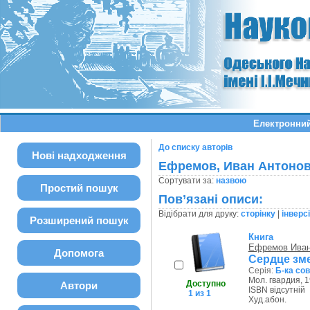
Електронний
До списку авторів
Нові надходження
Ефремов, Иван Антоно
Сортувати за:
назвою
Простий пошук
Пов’язані описи:
Відібрати для друку:
сторінку
|
інверс
Розширений пошук
Книга
Ефремов Иван
Допомога
Сердце зм
Серія:
Б-ка со
Мол. гвардия, 1
Доступно
Автори
ISBN відсутній
1 из 1
Худ.абон.