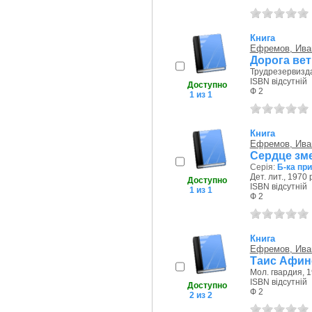
Книга
Ефремов, Ива
Дорога вет
Трудрезервизда
ISBN відсутній
Доступно
Ф 2
1 из 1
Книга
Ефремов, Ива
Сердце зм
Серія:
Б-ка пр
Дет. лит., 1970 
Доступно
ISBN відсутній
1 из 1
Ф 2
Книга
Ефремов, Ива
Таис Афин
Мол. гвардия, 1
ISBN відсутній
Доступно
Ф 2
2 из 2