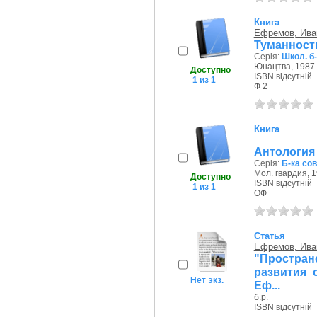
Книга
Ефремов, Ива
Туманност
Серія:
Школ. б
Юнацтва, 1987 
Доступно
ISBN відсутній
1 из 1
Ф 2
Книга
Антология
Серія:
Б-ка со
Мол. гвардия, 1
Доступно
ISBN відсутній
1 из 1
ОФ
Статья
Ефремов, Ива
"Простра
развития 
Нет экз.
Еф...
б.р.
ISBN відсутній