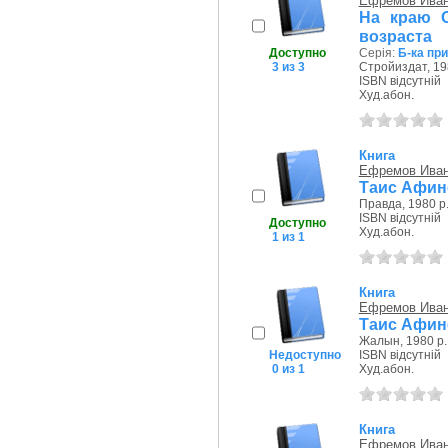
Ефремов Иван
На краю О
возраста
Доступно
Серія:
Б-ка при
3 из 3
Стройиздат, 19
ISBN відсутній
Худ.абон.
Книга
Ефремов Иван
Таис Афин
Правда, 1980 р
ISBN відсутній
Доступно
Худ.абон.
1 из 1
Книга
Ефремов Иван
Таис Афин
Жалын, 1980 р.
Недоступно
ISBN відсутній
0 из 1
Худ.абон.
Книга
Ефремов Иван