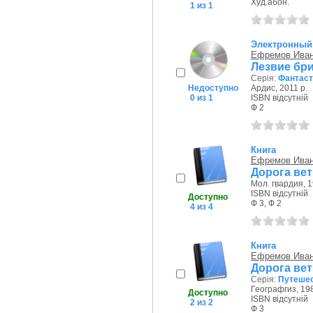
Худ.абон.
1 из 1
Электронный
Ефремов Иван
Лезвие бри
Серія:
Фантаст
Недоступно
Ардис, 2011 р.
0 из 1
ISBN відсутній
Ф 2
Книга
Ефремов Иван
Дорога вет
Мол. гвардия, 1
ISBN відсутній
Доступно
Ф 3, Ф 2
4 из 4
Книга
Ефремов Иван
Дорога вет
Серія:
Путешес
Географгиз, 198
Доступно
ISBN відсутній
2 из 2
Ф 3