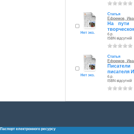
Статья
Ефремов, Ива
На пути 
творческо
Нет экз.
б.р.
ISBN відсутній
Статья
Ефремов, Ива
Писатели
писателя И
Нет экз.
б.р.
ISBN відсутній
Паспорт електронного ресурсу