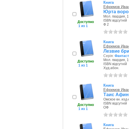
Книга
Ефремов Иван
Юрта воро
Мол. гвардия, 1
ISBN відсутній
Доступно
Ф 2
1 из 1
Книга
Ефремов Иван
Лезвие бр
Серія:
Фантаст
Мол. гвардия, 1
Доступно
ISBN відсутній
1 из 1
Худ.абон.
Книга
Ефремов Иван
Таис Афин
Омское кн. изд-
ISBN відсутній
Доступно
ОФ
1 из 1
Книга