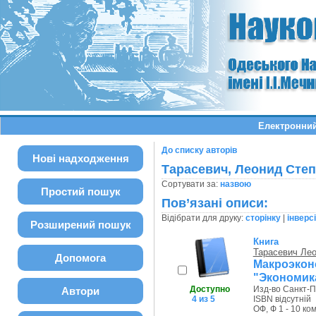
Електронний
До списку авторів
Нові надходження
Тарасевич, Леонид Сте
Сортувати за:
назвою
Простий пошук
Пов’язані описи:
Відібрати для друку:
сторінку
|
інверс
Розширений пошук
Книга
Тарасевич Ле
Допомога
Макроэконо
"Экономик
Доступно
Изд-во Санкт-Пе
Автори
4 из 5
ISBN відсутній
ОФ, Ф 1 - 10 ком