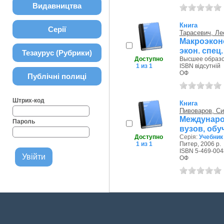
Видавництва
Книга
Серії
Тарасевич, Ле
Макроэконо
экон. спец.
Тезаурус (Рубрики)
Доступно
Высшее образов
1 из 1
ISBN відсутній
ОФ
Публічні полиці
Штрих-код
Книга
Пивоваров, С
Междунаро
Пароль
вузов, обу
Доступно
Серія:
Учебник
1 из 1
Питер, 2006 р.
ISBN 5-469-004
ОФ