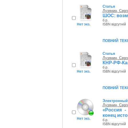
Статья
Лузянин, Серг
ШОС: возм
б.р.
Нет экз.
ISBN відсутній
повний тек
Статья
Лузянин, Серг
КНР-РФ-Каз
б.р.
Нет экз.
ISBN відсутній
повний тек
Электронный 
Лузянин, Серг
«Россия -
конец ист
Нет экз.
б.р.
ISBN відсутній