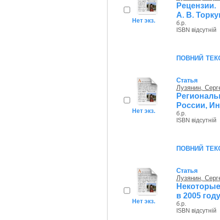
Рецензии. 
А. В. Торк
Нет экз.
б.р.
ISBN відсутній
повний тек
Статья
Лузянин, Серг
Региональ
России, Ин
Нет экз.
б.р.
ISBN відсутній
повний тек
Статья
Лузянин, Серг
Некоторые
в 2005 год
Нет экз.
б.р.
ISBN відсутній