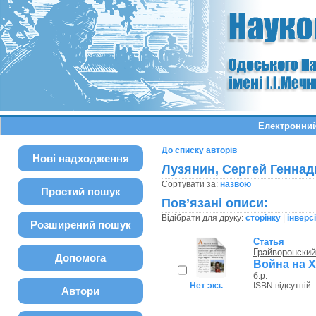
Електронний
До списку авторів
Нові надходження
Лузянин, Сергей Геннад
Сортувати за:
назвою
Простий пошук
Пов’язані описи:
Відібрати для друку:
сторінку
|
інверс
Розширений пошук
Статья
Грайворонский
Допомога
Война на Х
б.р.
Нет экз.
ISBN відсутній
Автори