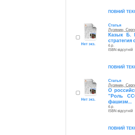
повний тек
Статья
Лузянин, Серг
Казык Б. 
стратегия 
Нет экз.
б.р.
ISBN відсутній
повний тек
Статья
Лузянин, Серг
О российс
"Роль СС
Нет экз.
фашизм...
б.р.
ISBN відсутній
повний тек