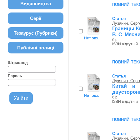
повний тек
Видавництва
Серії
Статья
Лузянин, Серг
Границы К
Тезаурус (Рубрики)
В. С. Мясн
Нет экз.
б.р.
ISBN відсутній
Публічні полиці
повний тек
Штрих-код
Пароль
Статья
Лузянин, Серг
Китай и 
двусторон
Нет экз.
б.р.
ISBN відсутній
повний тек
Статья
Лузянин, Серг