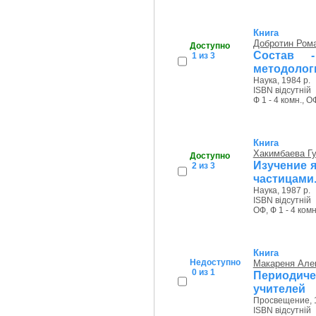
Книга
Добротин Ром
Доступно
Состав -
1 из 3
методолог
Наука, 1984 р.
ISBN відсутній
Ф 1 - 4 комн., О
Книга
Хакимбаева Г
Доступно
Изучение 
2 из 3
частицами.
Наука, 1987 р.
ISBN відсутній
ОФ, Ф 1 - 4 комн
Книга
Недоступно
Макареня Але
0 из 1
Периодиче
учителей
Просвещение, 1
ISBN відсутній