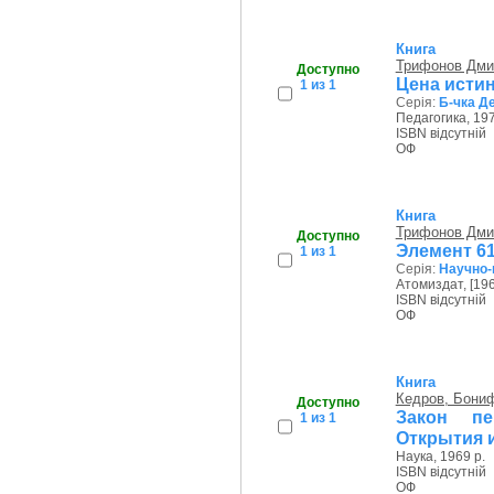
Книга
Трифонов Дми
Доступно
Цена исти
1 из 1
Серія:
Б-чка Д
Педагогика, 197
ISBN відсутній
ОФ
Книга
Трифонов Дми
Доступно
Элемент 61
1 из 1
Серія:
Научно-
Атомиздат, [196
ISBN відсутній
ОФ
Книга
Кедров, Бони
Доступно
Закон пе
1 из 1
Открытия 
Наука, 1969 р.
ISBN відсутній
ОФ