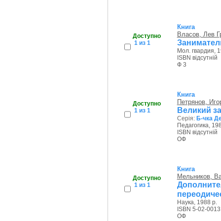
Книга
Власов, Лев Г
Доступно
Занимател
1 из 1
Мол. гвардия, 1
ISBN відсутній
Ф 3
Книга
Петрянов, Иго
Доступно
Великий з
1 из 1
Серія:
Б-чка Д
Педагогика, 198
ISBN відсутній
ОФ
Книга
Мельников, В
Доступно
Дополн
1 из 1
переодичес
Наука, 1988 р.
ISBN 5-02-0013
ОФ