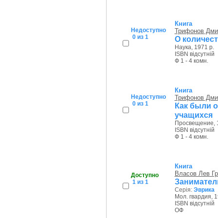
Книга
Недоступно
Трифонов Дми
0 из 1
О количес
Наука, 1971 р.
ISBN відсутній
Ф 1 - 4 комн.
Книга
Недоступно
Трифонов Дми
0 из 1
Как были 
учащихся
Просвещение, 1
ISBN відсутній
Ф 1 - 4 комн.
Книга
Власов Лев Гр
Доступно
Занимател
1 из 1
Серія:
Эврика
Мол. гвардия, 1
ISBN відсутній
ОФ