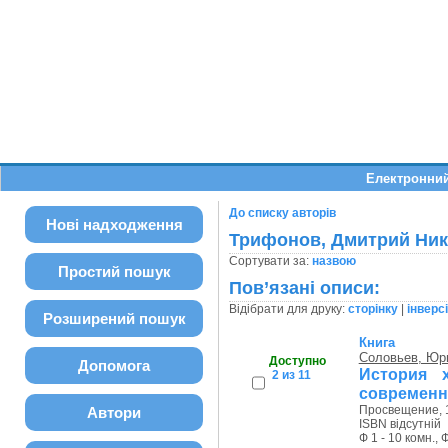
Електронний
До списку авторів
Нові надходження
Трифонов, Дмитрий Ни
Сортувати за:
назвою
Простий пошук
Пов’язані описи:
Відібрати для друку:
сторінку
|
інверс
Розширений пошук
Книга
Соловьев, Юр
Доступно
Допомога
История 
2 из 11
современно
Просвещение, 1
Автори
ISBN відсутній
Ф 1 - 10 комн., 