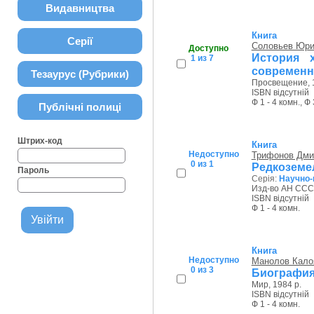
Видавництва
Книга
Серії
Соловьев Юри
Доступно
История 
1 из 7
современн
Тезаурус (Рубрики)
Просвещение, 1
ISBN відсутній
Ф 1 - 4 комн., Ф 
Публічні полиці
Штрих-код
Книга
Недоступно
Трифонов Дми
0 из 1
Редкоземе
Пароль
Серія:
Научно-
Изд-во АН СССР
ISBN відсутній
Ф 1 - 4 комн.
Книга
Недоступно
Манолов Кало
0 из 3
Биография
Мир, 1984 р.
ISBN відсутній
Ф 1 - 4 комн.