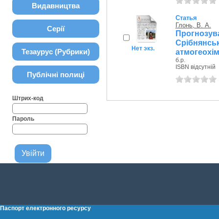
Видавництва
Статья
Глонь, В. А.
Серії
Прогнозу
Срібнянс
Нет экз.
Тезаурус (Рубрики)
атмогеохімі
б.р.
ISBN відсутній
Публічні полиці
Штрих-код
Пароль
Паспорт електронного ресурсу