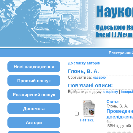
Електронний
До списку авторів
Нові надходження
Глонь, В. А.
Сортувати за:
назвою
Простий пошук
Пов’язані описи:
Відібрати для друку:
сторінку
|
інверс
Розширений пошук
Статья
Глонь, В. А.
Допомога
Проведен
досліджень
Нет экз.
б.р.
Автори
ISBN відсутній