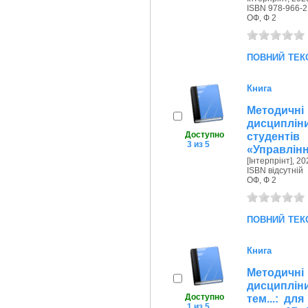
ISBN 978-966-2
ОФ, Ф 2
повний тек
Книга
Методичн
дисципліни
Доступно
студенті
3 из 5
«Управлінн
[Інтерпрінт], 20
ISBN відсутній
ОФ, Ф 2
повний тек
Книга
Методичн
дисциплін
Доступно
тем...: дл
1 из 5