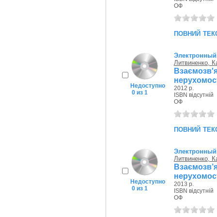
ОФ
повний тек
Электронный
Литвиненко, К
Взаємозв'
нерухомост
Недоступно
2012 р.
0 из 1
ISBN відсутній
ОФ
повний тек
Электронный
Литвиненко, К
Взаємозв’
нерухомост
Недоступно
2013 р.
0 из 1
ISBN відсутній
ОФ