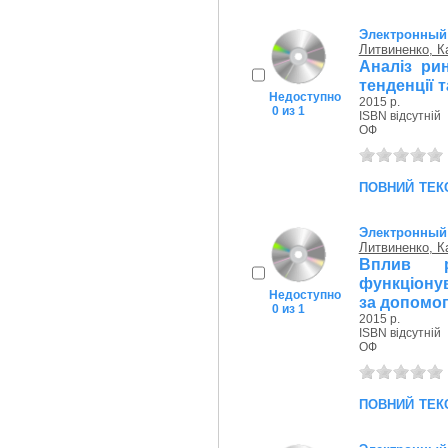
Электронный
Литвиненко, К
Аналіз рин
тенденції 
Недоступно
2015 р.
0 из 1
ISBN відсутній
ОФ
повний тек
Электронный
Литвиненко, К
Вплив р
функціонув
Недоступно
за допомог
0 из 1
2015 р.
ISBN відсутній
ОФ
повний тек