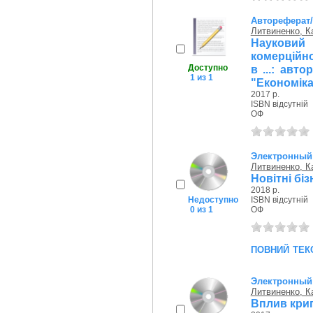
Автореферат
Литвиненко, К
Науковий
комерційн
Доступно
в ...: авто
1 из 1
"Економіка
2017 р.
ISBN відсутній
ОФ
Электронный
Литвиненко, К
Новітні бі
2018 р.
Недоступно
ISBN відсутній
0 из 1
ОФ
повний тек
Электронный
Литвиненко, К
Вплив крип