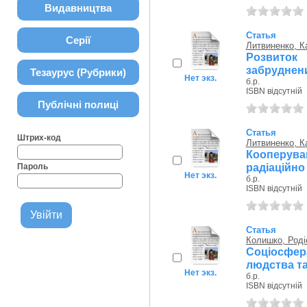
Видавництва
Статья
Серії
Литвиненко, К
Розвиток 
забруднени
Тезаурус (Рубрики)
Нет экз.
б.р.
ISBN відсутній
Публічні полиці
Статья
Штрих-код
Литвиненко, К
Кооперу
радіаційно
Пароль
Нет экз.
б.р.
ISBN відсутній
Статья
Колишко, Роді
Соціосфе
людства та
Нет экз.
б.р.
ISBN відсутній