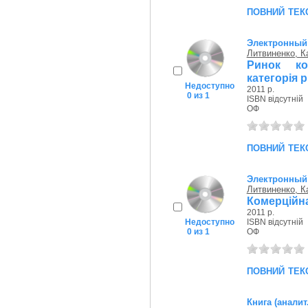
повний тек
Электронный
Литвиненко, К
Ринок ко
категорія 
Недоступно
2011 р.
0 из 1
ISBN відсутній
ОФ
повний тек
Электронный
Литвиненко, К
Комерційна
2011 р.
Недоступно
ISBN відсутній
0 из 1
ОФ
повний тек
Книга (аналит