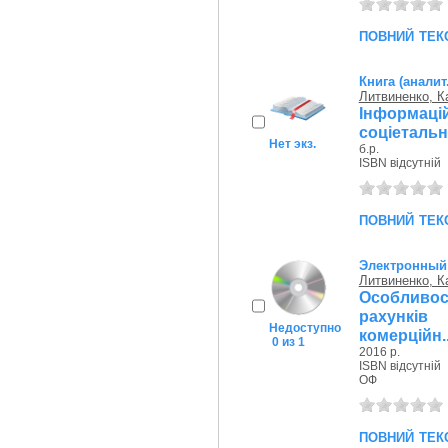
повний тек
Книга (аналит
Литвиненко, К
Інформац
соціетальн
Нет экз.
б.р.
ISBN відсутній
повний тек
Электронный
Литвиненко, К
Особливо
рахунків
Недоступно
комерційн..
0 из 1
2016 р.
ISBN відсутній
ОФ
повний тек