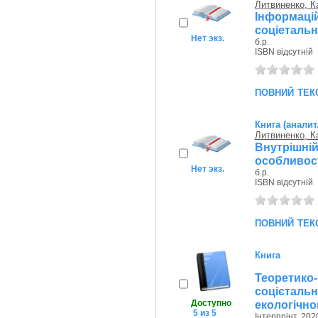
Литвиненко, К
Інформац
соціетальн
Нет экз.
б.р.
ISBN відсутній
повний тек
Книга (аналит
Литвиненко, К
Внутрішні
особливос
Нет экз.
б.р.
ISBN відсутній
повний тек
Книга
Теорети
соцієтал
Доступно
екологічног
5 из 5
Інтерпрінт, 2020