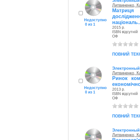
Электронный
Литвиненко, К
Матриця 
дослідже
Недоступно
національ..
0 из 1
2015 р.
ISBN відсутній
ОФ
повний тек
Электронный
Литвиненко, К
Ринок ком
економічно
Недоступно
2013 р.
0 из 1
ISBN відсутній
ОФ
повний тек
Электронный
Литвиненко, К