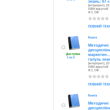
знань: 07 
[Інтерпрінт], 20
ISBN відсутній
Ф 2, ОФ
повний тек
Книга
Методичн
дисциплі
Доступно
маркетин..
1 из 5
галузь зна
[Інтерпрінт], 20
ISBN відсутній
Ф 2, ОФ
повний тек
Книга
Методичн
дисциплі