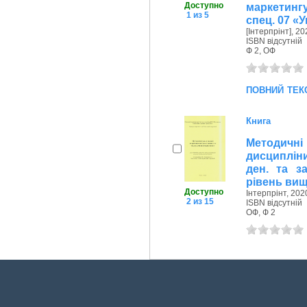
Доступно
маркетингу
1 из 5
спец. 07 «
[Інтерпрінт], 20
ISBN відсутній
Ф 2, ОФ
повний тек
Книга
Методичн
дисциплін
ден. та з
рівень вищ
Доступно
Інтерпрінт, 2020
2 из 15
ISBN відсутній
ОФ, Ф 2