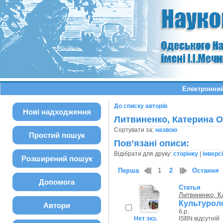
Електронний
До списку авторів
Нові надходження
Литвиненко, Катерина 
Сортувати за:
назвою
Простий пошук
Пов’язані описи:
Відібрати для друку:
сторінку
|
інверс
Розширений пошук
Перша
1
2
Остання
Допомога
Статья
Литвиненко, К
Культуролог
Автори
б.р.
Нет экз.
ISBN відсутній