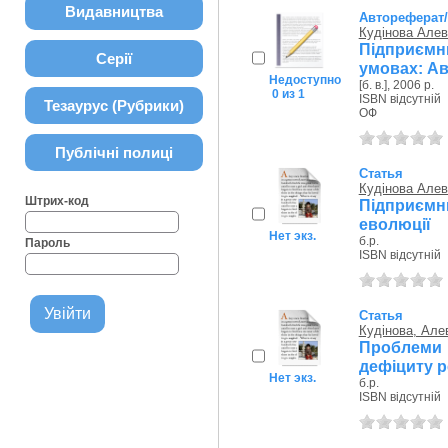
Видавництва
Автореферат
Кудінова Алевт
Підприємни
Серії
умовах: Авт
Недоступно
[б. в.], 2006 р.
0 из 1
ISBN відсутній
Тезаурус (Рубрики)
ОФ
Публічні полиці
Статья
Кудінова Алевт
Штрих-код
Підприємни
еволюції
Нет экз.
б.р.
Пароль
ISBN відсутній
Статья
Кудінова, Алев
Проблеми 
дефіциту р
Нет экз.
б.р.
ISBN відсутній