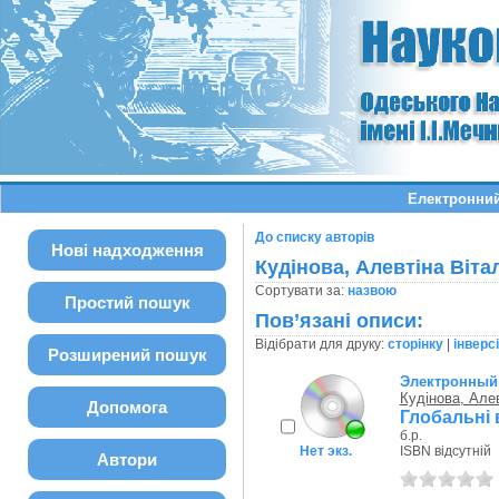
Електронний
До списку авторів
Нові надходження
Кудінова, Алевтіна Вітал
Сортувати за:
назвою
Простий пошук
Пов’язані описи:
Відібрати для друку:
сторінку
|
інверс
Розширений пошук
Электронный 
Кудінова, Алев
Допомога
Глобальні 
б.р.
Нет экз.
ISBN відсутній
Автори